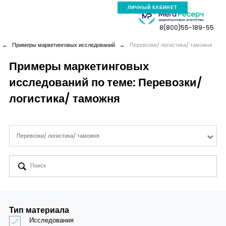
ЛИЧНЫЙ КАБИНЕТ
8(800)55-189-55
←
Примеры маркетинговых исследований
←
Перевозки/ логистика/ таможня
Примеры маркетинговых
исследований по теме: Перевозки/
Компания
логистика/ таможня
Услуги
Перевозки/ логистика/ таможня
Новая реальность
Кейсы
Аналитика
Тип материала
Исследования