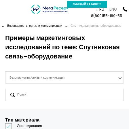
ЛИЧНЫЙ КАБИНЕТ
RU
ENG
8(800)55-189-55
←
Безопасность, связь и коммуникации
←
Спутниковая связь-оборудование
Примеры маркетинговых
исследований по теме: Спутниковая
Компания
связь-оборудование
Услуги
Безопасность, связь и коммуникации
Новая реальность
Кейсы
Аналитика
Тип материала
Исследования