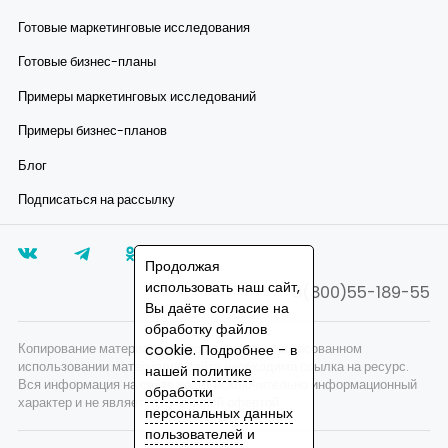
Готовые маркетинговые исследования
Готовые бизнес-планы
Примеры маркетинговых исследований
Примеры бизнес-планов
Блог
Подписаться на рассылку
Продолжая
использовать наш сайт,
8(800)55-189-55
Вы даёте согласие на
обработку файлов
Копирование материалов запрещено, при согласованном
cookie. Подробнее - в
использовании материалов сайта необходима ссылка на ресурс.
нашей
политике
Вся информация на сайте носит исключительно информационный
обработки
характер и не является публичной офертой.
персональных данных
пользователей
и