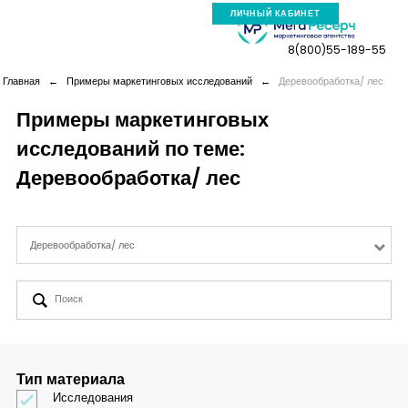
ЛИЧНЫЙ КАБИНЕТ
8(800)55-189-55
Главная
←
Примеры маркетинговых исследований
←
Деревообработка/ лес
Примеры маркетинговых
исследований по теме:
Компания
Деревообработка/ лес
Услуги
Деревообработка/ лес
Новая реальность
Кейсы
Аналитика
Тип материала
Исследования