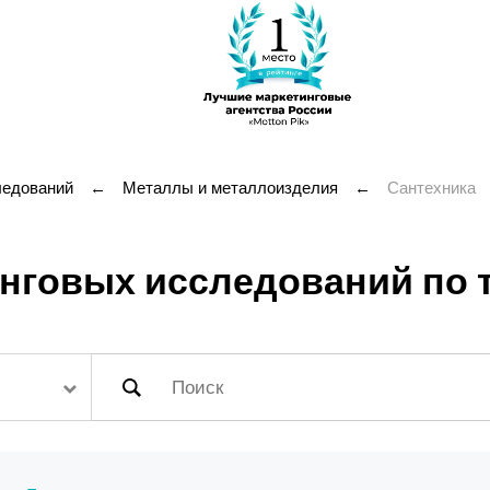
ледований
←
Металлы и металлоизделия
←
Сантехника
говых исследований по т