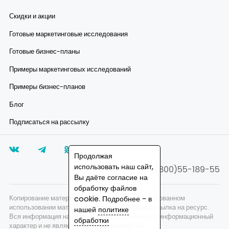
Скидки и акции
Готовые маркетинговые исследования
Готовые бизнес-планы
Примеры маркетинговых исследований
Примеры бизнес-планов
Блог
Подписаться на рассылку
Продолжая
использовать наш сайт,
8(800)55-189-55
Вы даёте согласие на
обработку файлов
Копирование материалов запрещено, при согласованном
cookie. Подробнее - в
использовании материалов сайта необходима ссылка на ресурс.
нашей
политике
Вся информация на сайте носит исключительно информационный
обработки
характер и не является публичной офертой.