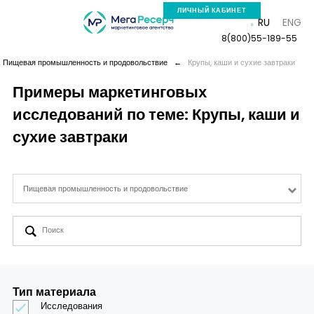
ЛИЧНЫЙ КАБИНЕТ
RU
ENG
8(800)55-189-55
Пищевая промышленность и продовольствие
←
Крупы, каши и сухие завтраки
Примеры маркетинговых
исследований по теме: Крупы, каши и
Компания
сухие завтраки
Услуги
Пищевая промышленность и продовольствие
Новая реальность
Кейсы
Аналитика
Тип материала
Исследования