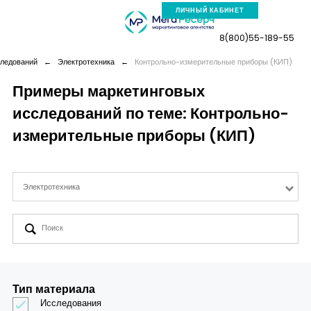
ЛИЧНЫЙ КАБИНЕТ
8(800)55-189-55
ледований
←
Электротехника
←
Контрольно-измерительные приборы (КИП)
Примеры маркетинговых
исследований по теме: Контрольно-
Компания
измерительные приборы (КИП)
Услуги
Электротехника
Новая реальность
Кейсы
Аналитика
Тип материала
Исследования