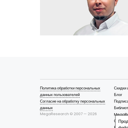
Политика обработки персональных
Скидки 
данных пользователей
Блог
Согласие на обработку персональных
Подписа
данных
Библиот
MegaResearch © 2007 —
2026
MegaR
Отрасл
Прод
файл
Решени