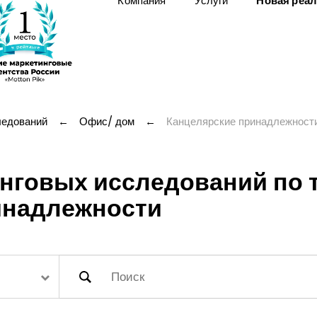
Компания
Услуги
Новая реа
ледований
←
Офис/ дом
←
Канцелярские принадлежност
нговых исследований по т
инадлежности