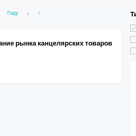
Году
↓
↑
Т
ание рынка канцелярских товаров