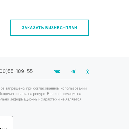
Металлическая мебель/стеллажи
Офисная мебель
Услуги для дома и офиса
ЗАКАЗАТЬ БИЗНЕС-ПЛАН
Перевозки/ логистика/ таможня
Показать / скрыть
Пищевая промышленность и
продовольствие
Показать / скрыть
00)55-189-55
Сельское хозяйство
Показать / скрыть
Сырье
ов запрещено, при согласованном использовании
бходима ссылка на ресурс. Вся информация на
Показать / скрыть
ельно информационный характер и не является
Топливо и энергетика
Показать / скрыть
Транспорт
ьных
Показать / скрыть