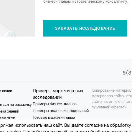
бизнес-планам и стратегическому консалтингу.
ЗАКАЗАТЬ ИССЛЕДОВАНИЕ
8(8
Примеры маркетинговых
Копирование материал
и акции
материалов сайта нео
исследований
сайте носит исключит
Примеры бизнес-планов
ться на рассылку
публичной офертой.
Примеры планов исследований
ека знаний
Готовые маркетинговые
esearch
исследования
и
олжая использовать наш сайт, Вы даёте согласие на обработку
Готовые бизнес-планы
ов cookie. Подробнее - в нашей
политике обработки персонал
я