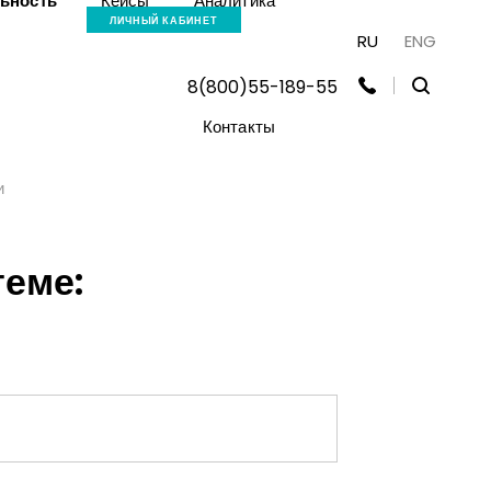
льность
Кейсы
Аналитика
ЛИЧНЫЙ КАБИНЕТ
RU
ENG
8(800)55-189-55
Контакты
и
еме: