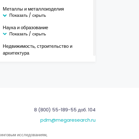
Металлы и металлоизделия
Показать / скрыть
Наука и образование
Показать / скрыть
Недвижимость, строительство и
архитектура
Показать / скрыть
Офис/ дом
Показать / скрыть
Бытовая техника
Другое
8 (800) 55-189-55 доб. 104
Канцелярские принадлежности
pdm@megaresearch.ru
Мебель для дома
Мебель разная
тинговым исследованиям,