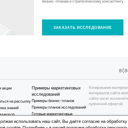
бизнес-планам и стратегическому консалтингу.
ЗАКАЗАТЬ ИССЛЕДОВАНИЕ
8(8
Примеры маркетинговых
Копирование материал
и акции
материалов сайта нео
исследований
сайте носит исключит
Примеры бизнес-планов
ться на рассылку
публичной офертой.
Примеры планов исследований
ека знаний
Готовые маркетинговые
esearch
исследования
и
олжая использовать наш сайт, Вы даёте согласие на обработку
Готовые бизнес-планы
ов cookie. Подробнее - в нашей
политике обработки персонал
я