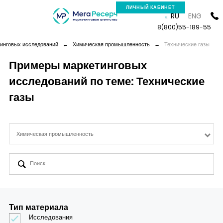
ЛИЧНЫЙ КАБИНЕТ
RU
ENG
8(800)55-189-55
инговых исследований
←
Химическая промышленность
←
Технические газы
Примеры маркетинговых
исследований по теме: Технические
Компания
газы
Услуги
Химическая промышленность
Новая реальность
Кейсы
Аналитика
Тип материала
Исследования