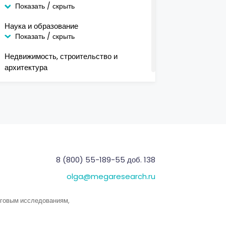
Показать / скрыть
Наука и образование
Показать / скрыть
Недвижимость, строительство и
архитектура
Показать / скрыть
Офис/ дом
Показать / скрыть
Перевозки/ логистика/ таможня
Показать / скрыть
Пищевая промышленность и
8 (800) 55-189-55 доб. 138
продовольствие
olga@megaresearch.ru
Показать / скрыть
Сельское хозяйство
нговым исследованиям,
Показать / скрыть