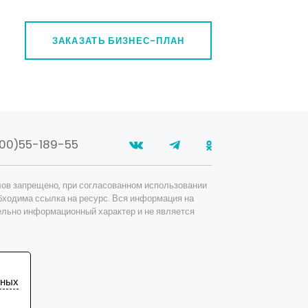
Сырье
Показать / скрыть
ЗАКАЗАТЬ БИЗНЕС-ПЛАН
Добыча полезных ископаемых
Другое
Минералы/ горные породы
Отходы производства и вторсырье
Уголь
00)55-189-55
Топливо и энергетика
Показать / скрыть
ов запрещено, при согласованном использовании
бходима ссылка на ресурс. Вся информация на
Транспорт
ельно информационный характер и не является
Показать / скрыть
Туризм, отдых и спорт
Показать / скрыть
Химическая промышленность
ьных
Показать / скрыть