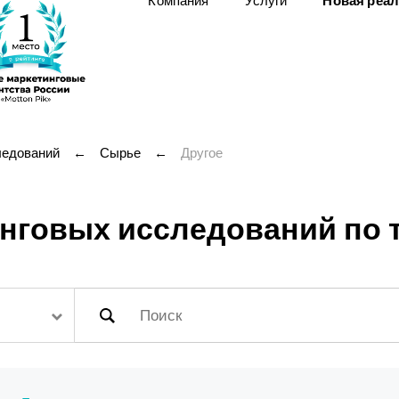
Компания
Услуги
Новая реа
ледований
←
Сырье
←
Другое
говых исследований по т