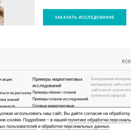
ЗАКАЗАТЬ ИССЛЕДОВАНИЕ
8(8
Примеры маркетинговых
Копирование материал
и акции
материалов сайта нео
исследований
сайте носит исключит
Примеры бизнес-планов
ться на рассылку
публичной офертой.
Примеры планов исследований
ека знаний
Готовые маркетинговые
esearch
исследования
и
олжая использовать наш сайт, Вы даёте согласие на обработку
Готовые бизнес-планы
ов cookie. Подробнее - в нашей
политике обработки персонал
я
Наиболее популярные бизнес-
ых пользователей
и
обработке персональных данных
.