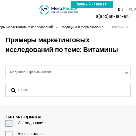
ЛИЧНЫЙ КАБИНЕТ
RU
EN
8(800)55-189-55
ры маркетинговых исследований
←
Медицина и фармакология
←
Витамины
Примеры маркетинговых
исследований по теме: Витамины
Компания
Услуги
Медицина и фармакология
Новая реальность
Кейсы
Тип материала
Аналитика
Исследования
Бизнес-планы