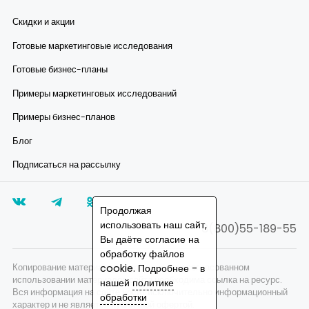
Скидки и акции
Готовые маркетинговые исследования
Готовые бизнес-планы
Примеры маркетинговых исследований
Примеры бизнес-планов
Блог
Подписаться на рассылку
Продолжая
использовать наш сайт,
8(800)55-189-55
Вы даёте согласие на
обработку файлов
Копирование материалов запрещено, при согласованном
cookie. Подробнее - в
использовании материалов сайта необходима ссылка на ресурс.
нашей
политике
Вся информация на сайте носит исключительно информационный
обработки
характер и не является публичной офертой.