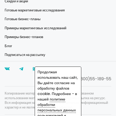
Скидки и акции
Готовые маркетинговые исследования
Готовые бизнес-планы
Примеры маркетинговых исследований
Примеры бизнес-планов
Блог
Подписаться на рассылку
Продолжая
использовать наш сайт,
8(800)55-189-55
Вы даёте согласие на
обработку файлов
Копирование материалов запрещено, при согласованном
cookie. Подробнее - в
использовании материалов сайта необходима ссылка на ресурс.
нашей
политике
Вся информация на сайте носит исключительно информационный
обработки
характер и не является публичной офертой.
персональных данных
пользователей
и