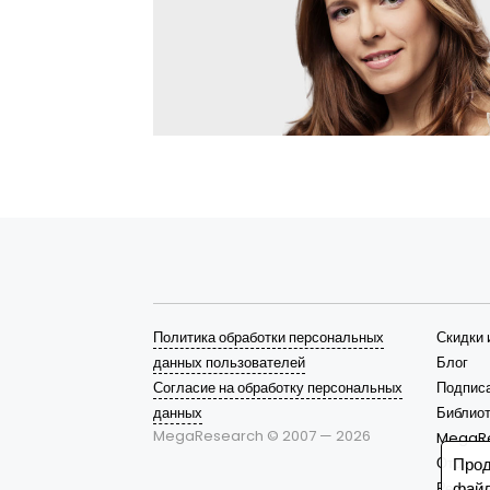
Политика обработки персональных
Скидки 
данных пользователей
Блог
Согласие на обработку персональных
Подписа
данных
Библиот
MegaResearch © 2007 —
2026
MegaR
Отрасл
Прод
файл
Решени