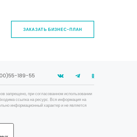
приборов
Машиностроение для легкой
промышленности
Металлорежущее оборудование
ЗАКАЗАТЬ БИЗНЕС-ПЛАН
Металлургическое машиностроение
Подъемно-транспортное
машиностроение
Ремонт, обслуживание оборудования/
приборов
00)55-189-55
Станкостроение
Судостроение, судоремонт, судовое
ов запрещено, при согласованном использовании
оборудование
бходима ссылка на ресурс. Вся информация на
ельно информационный характер и не является
Технологическое оборудование
Технология современного
машиностроения
Тракторное и сельскохозяйственное
ьных