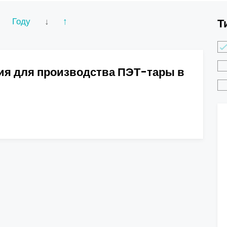
Году
↓
↑
Т
ия для производства ПЭТ-тары в