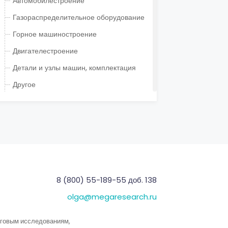
Автомобилестроение
Газораспределительное оборудование
Горное машиностроение
Двигателестроение
Детали и узлы машин, комплектация
Другое
Инструментальное производство
Испытательное и контрольно-поверочное
оборудование
Коммунальное машиностроение
Котлостроение/ теплообменное
оборудование
8 (800) 55-189-55 доб. 138
Кузнечно-штамповочное производство
olga@megaresearch.ru
Локомотивостроение и вагоностроение
Машиностроение бытовых машин и
нговым исследованиям,