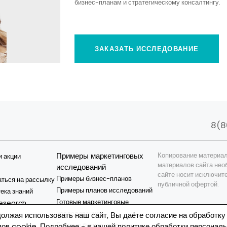
бизнес-планам и стратегическому консалтингу.
ЗАКАЗАТЬ ИССЛЕДОВАНИЕ
8(8
Примеры маркетинговых
Копирование материал
и акции
материалов сайта нео
исследований
сайте носит исключит
Примеры бизнес-планов
ться на рассылку
публичной офертой.
Примеры планов исследований
ека знаний
Готовые маркетинговые
esearch
исследования
и
олжая использовать наш сайт, Вы даёте согласие на обработку
Готовые бизнес-планы
ов cookie. Подробнее - в нашей
политике обработки персонал
я