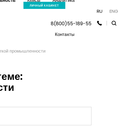
льность
Кейсы
Аналитика
ЛИЧНЫЙ КАБИНЕТ
RU
ENG
8(800)55-189-55
Контакты
гкой промышленности
еме:
сти