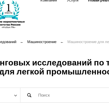
Компания
Услуги
Новая реа
ледований
←
Машиностроение
←
Машиностроение для ле
нговых исследований по т
для легкой промышленно