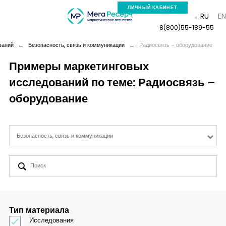
ЛИЧНЫЙ КАБИНЕТ
RU
E
8(800)55-189-55
ваний
←
Безопасность, связь и коммуникации
←
Радиосвязь – оборудование
Примеры маркетинговых
исследований по теме: Радиосвязь –
Компания
оборудование
Услуги
Безопасность, связь и коммуникации
Новая реальность
Кейсы
Аналитика
Тип материала
Исследования