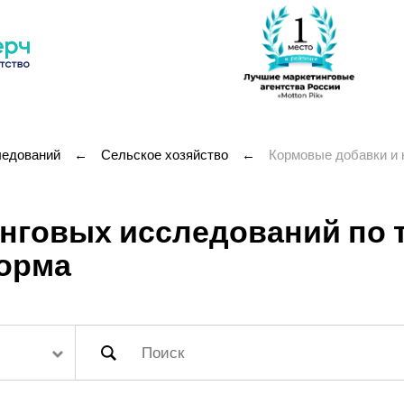
ледований
←
Сельское хозяйство
←
Кормовые добавки и
нговых исследований по 
корма