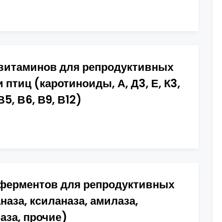
витаминов для репродуктивных
птиц (каротиноиды, А, Д3, Е, К3,
В5, В6, В9, В12)
ферментов для репродуктивных
аза, ксиланаза, амилаза,
наза, прочие)