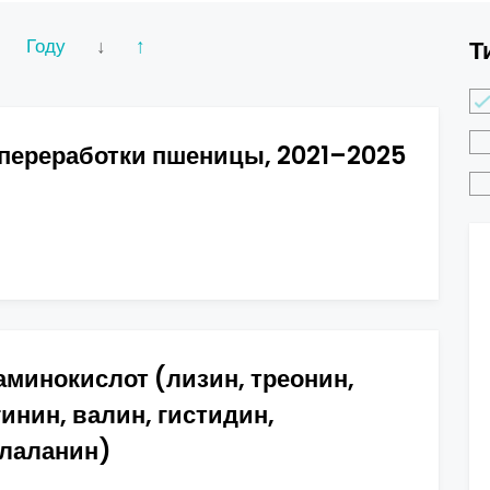
Году
↓
↑
Т
 переработки пшеницы, 2021–2025
минокислот (лизин, треонин,
инин, валин, гистидин,
илаланин)