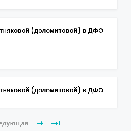
стняковой (доломитовой) в ДФО
стняковой (доломитовой) в ДФО
едующая