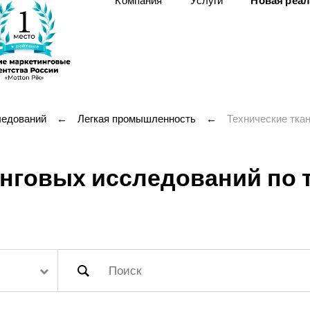
Компания
Услуги
Новая реа
ледований
←
Легкая промышленность
←
Технические тка
говых исследований по т