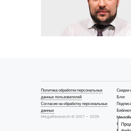
Политика обработки персональных
Скидки 
данных пользователей
Блог
Согласие на обработку персональных
Подписа
данных
Библиот
MegaResearch © 2007 —
2026
MegaR
Отрасл
Прод
файл
Решени