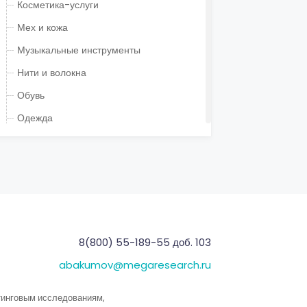
Косметика-услуги
Мех и кожа
Музыкальные инструменты
Нити и волокна
Обувь
Одежда
Посуда
Прочие текстиль и материалы
Спецодежда
Технические ткани
Ткани
8(800) 55-189-55 доб. 103
Товары для детей
abakumov@megaresearch.ru
Товары для дома
тинговым исследованиям,
Украшения и ювелирные изделия