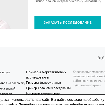
бизнес-планам и стратегическому консалтингу.
ЗАКАЗАТЬ ИССЛЕДОВАНИЕ
8(8
Примеры маркетинговых
Копирование материал
и акции
материалов сайта нео
исследований
сайте носит исключит
Примеры бизнес-планов
ться на рассылку
публичной офертой.
Примеры планов исследований
ека знаний
Готовые маркетинговые
esearch
исследования
и
олжая использовать наш сайт, Вы даёте согласие на обработку
Готовые бизнес-планы
ов cookie. Подробнее - в нашей
политике обработки персонал
я