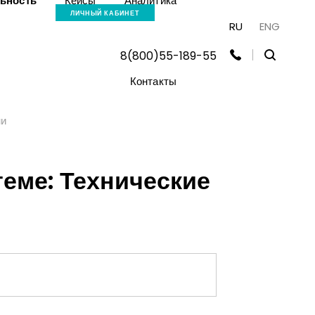
льность
Кейсы
Аналитика
ЛИЧНЫЙ КАБИНЕТ
RU
ENG
8(800)55-189-55
Контакты
ни
еме: Технические