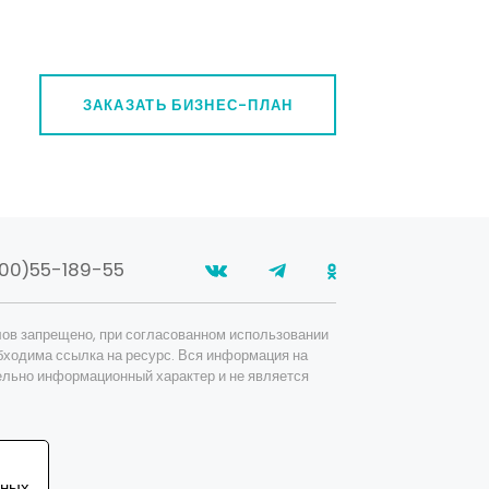
Машиностроение
Показать / скрыть
Медицина и фармакология
ЗАКАЗАТЬ БИЗНЕС-ПЛАН
Показать / скрыть
Металлы и металлоизделия
Показать / скрыть
Наука и образование
Показать / скрыть
00)55-189-55
Недвижимость, строительство и
архитектура
Показать / скрыть
ов запрещено, при согласованном использовании
бходима ссылка на ресурс. Вся информация на
Офис/ дом
ельно информационный характер и не является
Показать / скрыть
Перевозки/ логистика/ таможня
Показать / скрыть
ьных