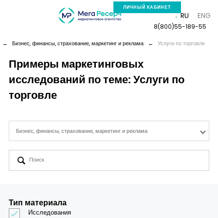
ЛИЧНЫЙ КАБИНЕТ
RU
ENG
8(800)55-189-55
←
Бизнес, финансы, страхование, маркетинг и реклама
←
Услуги по торговле
Примеры маркетинговых
исследований по теме: Услуги по
Компания
торговле
Услуги
Бизнес, финансы, страхование, маркетинг и реклама
Новая реальность
Кейсы
Аналитика
Тип материала
Исследования