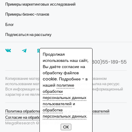
Примеры маркетинговых исследований
Примеры бизнес-планов
Блог
Подписаться на рассылку
Продолжая
использовать наш сайт,
8(800)55-189-55
Вы даёте согласие на
обработку файлов
Копирование материалов запрещено, при согласованном
cookie. Подробнее - в
использовании материалов сайта необходима ссылка на ресурс.
нашей
политике
Вся информация на сайте носит исключительно информационный
обработки
характер и не является публичной офертой.
персональных данных
пользователей
и
обработке
Политика обработки персональных данных пользователей
персональных данных
.
Согласие на обработку персональных данных
MegaResearch © 2007 —
2026