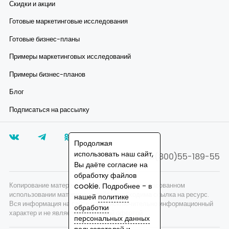
Скидки и акции
Готовые маркетинговые исследования
Готовые бизнес-планы
Примеры маркетинговых исследований
Примеры бизнес-планов
Блог
Подписаться на рассылку
Продолжая
использовать наш сайт,
8(800)55-189-55
Вы даёте согласие на
обработку файлов
cookie. Подробнее - в
Копирование материалов запрещено, при согласованном
использовании материалов сайта необходима ссылка на ресурс.
нашей
политике
Вся информация на сайте носит исключительно информационный
обработки
характер и не является публичной офертой.
персональных данных