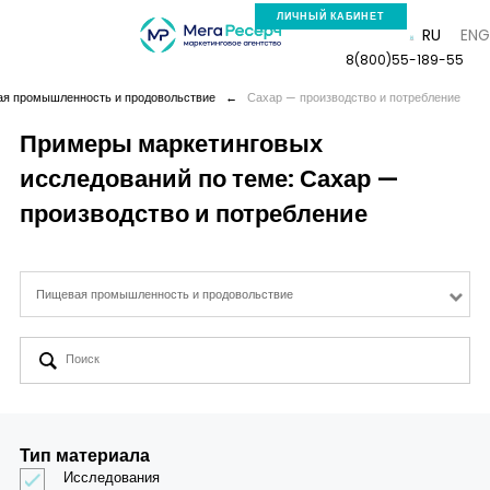
ЛИЧНЫЙ КАБИНЕТ
RU
ENG
8(800)55-189-55
я промышленность и продовольствие
←
Сахар — производство и потребление
Примеры маркетинговых
исследований по теме: Сахар —
Компания
производство и потребление
Услуги
Пищевая промышленность и продовольствие
Новая реальность
Кейсы
Аналитика
Тип материала
Исследования