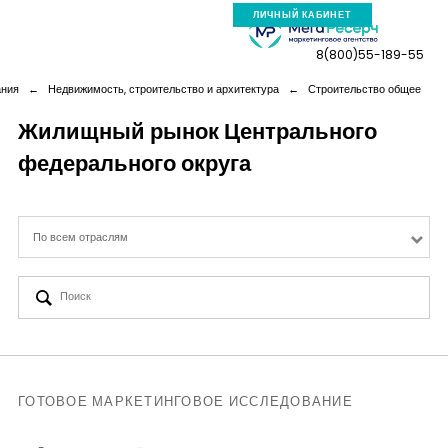
ЛИЧНЫЙ КАБИНЕТ
8(800)55-189-55
ания
←
Недвижимость, строительство и архитектура
←
Строительство общее
Жилищный рынок Центрального
федерального округа
Компания
Услуги
По всем отраслям
Новая реальность
Кейсы
Аналитика
ГОТОВОЕ МАРКЕТИНГОВОЕ ИССЛЕДОВАНИЕ