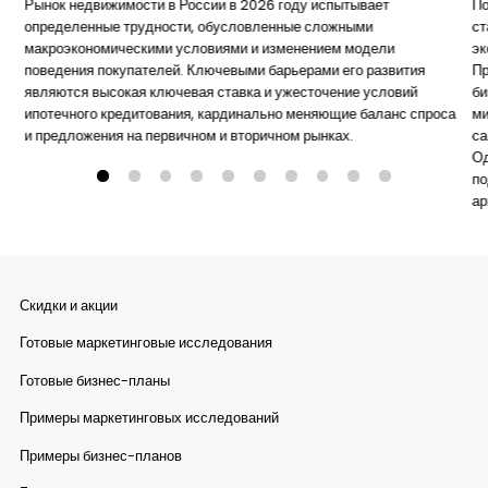
Рынок недвижимости в России в 2026 году испытывает
По
определенные трудности, обусловленные сложными
ст
макроэкономическими условиями и изменением модели
эк
поведения покупателей. Ключевыми барьерами его развития
Пр
являются высокая ключевая ставка и ужесточение условий
би
ипотечного кредитования, кардинально меняющие баланс спроса
ми
и предложения на первичном и вторичном рынках.
са
Од
по
ар
ха
эт
пр
фо
Скидки и акции
ра
ри
Готовые маркетинговые исследования
Готовые бизнес-планы
Примеры маркетинговых исследований
Примеры бизнес-планов