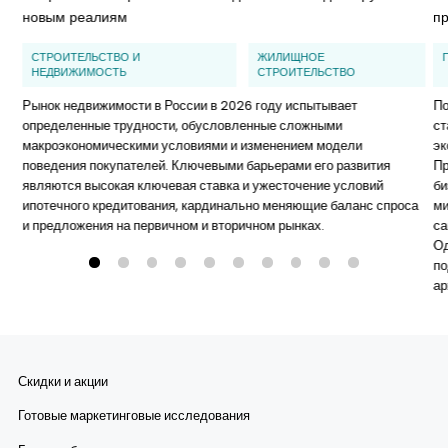
новым реалиям
п
СТРОИТЕЛЬСТВО И
ЖИЛИЩНОЕ
НЕДВИЖИМОСТЬ
СТРОИТЕЛЬСТВО
Рынок недвижимости в России в 2026 году испытывает
По
определенные трудности, обусловленные сложными
ст
макроэкономическими условиями и изменением модели
эк
поведения покупателей. Ключевыми барьерами его развития
Пр
являются высокая ключевая ставка и ужесточение условий
би
ипотечного кредитования, кардинально меняющие баланс спроса
ми
и предложения на первичном и вторичном рынках.
са
Од
по
ар
ха
эт
пр
фо
Скидки и акции
ра
ри
Готовые маркетинговые исследования