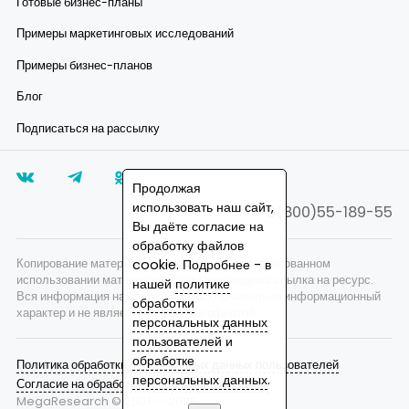
Готовые бизнес-планы
Примеры маркетинговых исследований
Примеры бизнес-планов
Блог
Подписаться на рассылку
Продолжая
использовать наш сайт,
8(800)55-189-55
Вы даёте согласие на
обработку файлов
cookie. Подробнее - в
Копирование материалов запрещено, при согласованном
использовании материалов сайта необходима ссылка на ресурс.
нашей
политике
Вся информация на сайте носит исключительно информационный
обработки
характер и не является публичной офертой.
персональных данных
пользователей
и
обработке
Политика обработки персональных данных пользователей
персональных данных
.
Согласие на обработку персональных данных
MegaResearch © 2007 —
2026