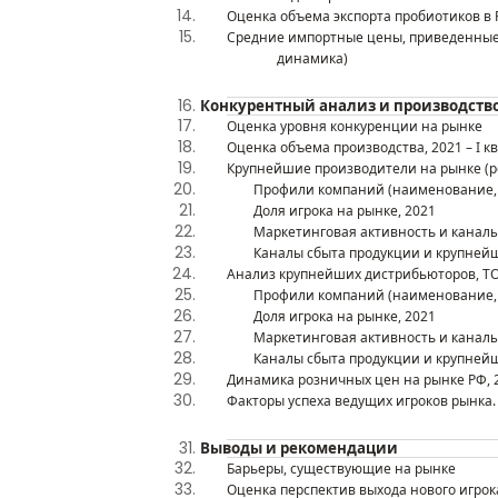
О
ценка о
бъем
а
экспорта
пробиотиков
в 
Средние импортные цены, приведенные 
динамика
)
Конкурентный анализ и производств
Оценка уровня конкуренции на рынке
Оценка объема производства,
20
21 –
I
кв
Крупнейшие
производители на
рынк
е (
Профили компаний (наименование, 
Доля игрока на рынке
, 2021
Маркетинговая активность и канал
Каналы сбыта продукции и крупнейш
Анализ крупнейших дистрибьюторов
, Т
Профили компаний (наименование, 
Доля игрока на рынке
, 2021
Маркетинговая активность и канал
Каналы сбыта продукции и крупнейш
Динамика
розничных
цен
на рынке РФ
,
Факторы успеха ведущих игроков рынка.
В
ыводы
и рекомендации
Барьеры, существующие на рынке
Оценка перспектив
выхода
нового
игрок