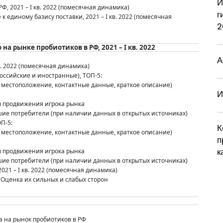
И
Р
Ф
,
20
21 –
I
кв.
202
2
(
помесячная динамика
)
г
к единому базису поставки
,
20
21 –
I
кв.
202
2
(
помесячная
2
о на рынке
пробиотиков
в Р
Ф
,
20
21 –
I
кв.
202
2
А
.
202
2
(
помесячная динамика
)
российские и иностранные)
, ТОП-
5
:
местоположение, контактные данные, краткое описание)
И
ы продвижения игрока рынка
ие потребители (при наличии данных в открытых источниках)
ОП-
5
:
К
местоположение, контактные данные, краткое описание)
п
к
ы продвижения игрока рынка
ие потребители (при наличии данных в открытых источниках)
20
21 –
I
кв.
202
2
(
помесячная динамика
)
 Оценка их сильных и слабых сторон
а на рынок пробиотиков в РФ