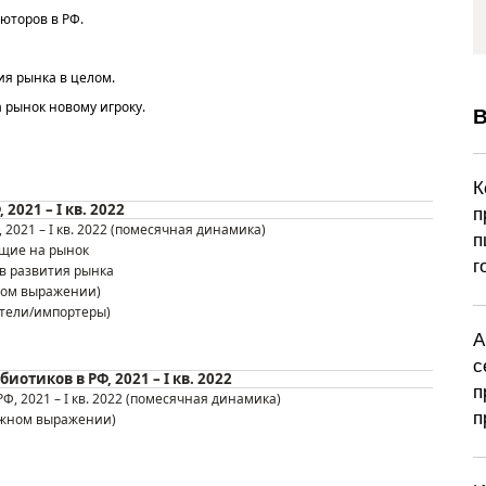
юторов в РФ
.
ия рынка
в целом
.
 рынок новому игроку.
В
К
, 20
21 –
I
кв.
202
2
п
,
20
21 –
I
кв.
202
2
(
помесячная динамика
)
п
щие на рынок
г
ив
развития рынка
ном выражении)
тели/импортеры)
А
с
обиотиков
в Р
Ф
, 20
21 –
I
кв.
202
2
п
Р
Ф
,
20
21 –
I
кв.
202
2
(
помесячная динамика
)
п
ежном
выражении)