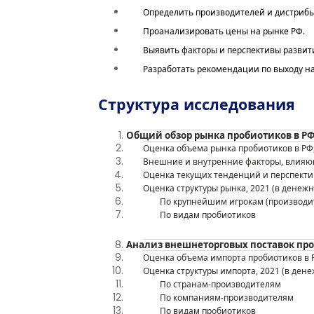
Определить
производителей и дистрибь
П
роанализировать
цены на рынке РФ
.
Выявить
факторы и
перспективы развит
Разработать рекомендации по выходу на
Структура исследования
Общий обзор рынка
пробиотиков
в Р
Ф
Оценка объема рынка
пробиотиков
в Р
Ф
Внешние и внутренние факторы, влияю
Оценка текущих тенденций
и перспект
Оценка структуры рынка, 20
21 (в денеж
По крупнейшим игрокам (производи
По видам
пробиотиков
Анализ внешнеторговых поставок
пр
О
ценка о
бъем
а
импорта
пробиотиков
в 
О
ценка с
труктур
ы
импорта, 20
21
(в
ден
По странам-производителям
По компаниям-производителям
По
видам
пробиотиков