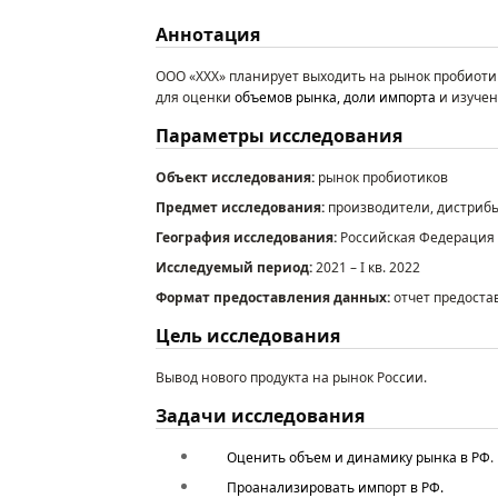
Аннотация
ООО «ХХХ»
планирует выходить на рынок пробиоти
для
оценки
объемов
рынка,
доли
импорта
и
изучен
Параметры
исследования
Объект исследования:
рынок
пробиотиков
Предмет
исследования:
производители,
дистрибь
География исследования:
Российская Федерация
Исследуемый период:
20
21 –
I
кв. 2022
Формат предоставления данных
:
отчет предоста
Цель исследования
Вывод нового продукта на рынок России
.
Задачи исследования
Оценить объем и динамику рынка
в РФ
.
П
роанализировать
импорт в РФ.