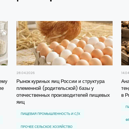
28.04.2026
14.0
чему
Рынок куриных яиц России и структура
Ана
ие
племенной (родительской) базы у
тен
отечественных производителей пищевых
в Р
яиц
П
ПИЩЕВАЯ ПРОМЫШЛЕННОСТЬ И С/Х
Ф
ПРОЧЕЕ СЕЛЬСКОЕ ХОЗЯЙСТВО