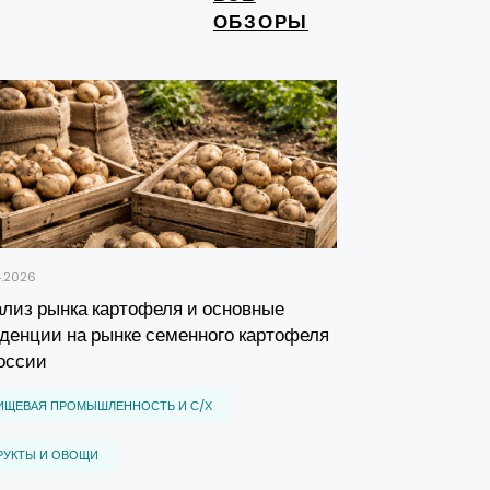
ОБЗОРЫ
4.2026
02.04.2026
лиз рынка картофеля и основные
Российский р
денции на рынке семенного картофеля
динамика прои
оссии
перераспреде
ИЩЕВАЯ ПРОМЫШЛЕННОСТЬ И С/Х
ПИЩЕВАЯ ПРОМ
РУКТЫ И ОВОЩИ
МАСЛОЖИРОВОЕ