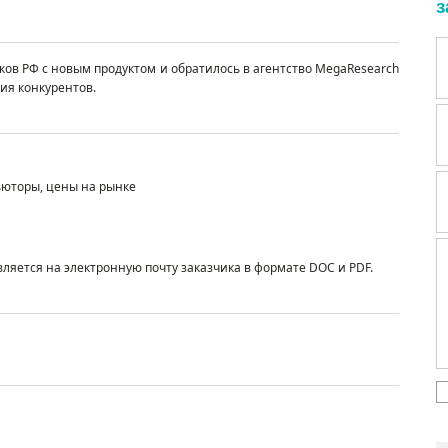
з
ков РФ с новым продуктом и обратилось
в
агентство
MegaResearch
ия конкурентов.
юторы, цены на рынке
вляется на электронную почту заказчика в формате DOC и PDF
.