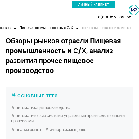
ЛИЧНЫЙ КАБИНЕТ
8(800)55-189-55
рынков
←
Пищевая промышленность и С/Х
←
прочее пищевое производство
Обзоры рынков отрасли Пищевая
промышленность и С/Х, анализ
Компания
развития прочее пищевое
Услуги
производство
Новая реальность
ОСНОВНЫЕ ТЕГИ
Кейсы
# автоматизация производства
# автоматические системы управления производственными
процессами
Аналитика
# анализ рынка
# импортозамещение