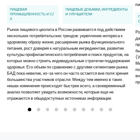
п
ПИЩЕВАЯ
ПИЩЕВЫЕ ДОБАВКИ, ИНГРЕДИЕНТЫ
ПРОМЫШЛЕННОСТЬ И С/
И УЛУЧШИТЕЛИ
Х
Рынок пищевого цеолита в России развивается под действием
Ро
нескольких потребительских трендов: укрепление интереса к
да
здоровому образу жизни, расширение рынка функционального
пр
питания, рост доверия к натуральным ингредиентам, развитие
бы
культуры профилактического потребления и поиск продуктов, на
(3
которых можно строить индивидуальные стратегии поддержания
Ми
здоровья. Его объем по сравнению с другими сегментами рынка
по
БАД пока невелик, из-за чего он часто остается вне поля зрения
вн
большинства участников отрасли. Между тем именно в таких
пр
нишах изменения происходят быстрее всего, а своевременный
анализ позволяет увидеть возможности, которые еще не
отражаются в общедоступных источниках информации.