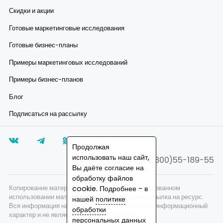
Скидки и акции
Готовые маркетинговые исследования
Готовые бизнес-планы
Примеры маркетинговых исследований
Примеры бизнес-планов
Блог
Подписаться на рассылку
Продолжая
использовать наш сайт,
8(800)55-189-55
Вы даёте согласие на
обработку файлов
Копирование материалов запрещено, при согласованном
cookie. Подробнее - в
использовании материалов сайта необходима ссылка на ресурс.
нашей
политике
Вся информация на сайте носит исключительно информационный
обработки
характер и не является публичной офертой.
персональных данных