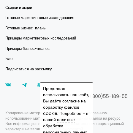
Скидки и акции
Готовые маркетинговые исследования
Готовые бизнес-планы
Примеры маркетинговых исследований
Примеры бизнес-планов
Блог
Подписаться на рассылку
Продолжая
использовать наш сайт,
8(800)55-189-55
Вы даёте согласие на
обработку файлов
cookie. Подробнее - в
Копирование материалов запрещено, при согласованном
использовании материалов сайта необходима ссылка на ресурс.
нашей
политике
Вся информация на сайте носит исключительно информационный
обработки
характер и не является публичной офертой.
персональных данных