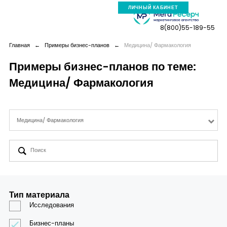
ЛИЧНЫЙ КАБИНЕТ
8(800)55-189-55
Главная
←
Примеры бизнес-планов
←
Медицина/ Фармакология
Примеры бизнес-планов по теме:
Медицина/ Фармакология
Компания
Услуги
Медицина/ Фармакология
Новая реальность
Кейсы
Тип материала
Аналитика
Исследования
Бизнес-планы