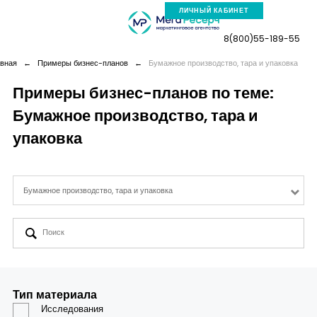
ЛИЧНЫЙ КАБИНЕТ
8(800)55-189-55
авная
←
Примеры бизнес-планов
←
Бумажное производство, тара и упаковка
Примеры бизнес-планов по теме:
Бумажное производство, тара и
Компания
упаковка
Услуги
Бумажное производство, тара и упаковка
Новая реальность
Кейсы
Аналитика
Тип материала
Исследования