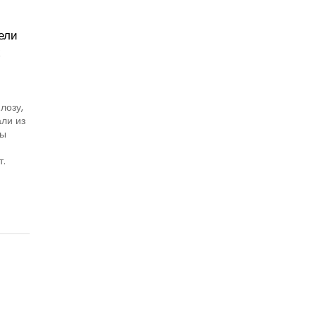
ели
х
лозу,
ли из
ны
т.