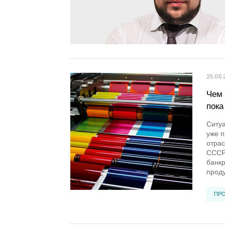
25.05.
Чем 
пока
Ситуа
уже 
отрас
СССР 
банкр
проду
ПР