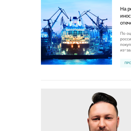
На р
инос
отеч
По оц
росси
покуп
из-за
ПР