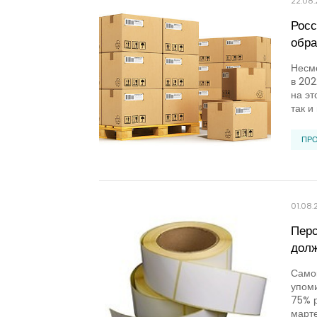
22.08
Росс
обра
Несмо
в 202
на эт
так и
ПР
01.08.
Перс
долж
Само
упоми
75% р
марте