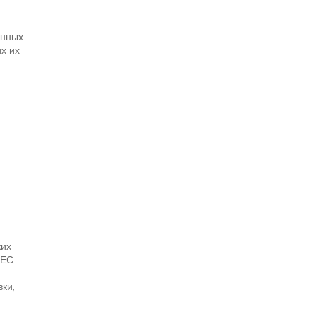
анных
х их
ких
 ЕС
ки,