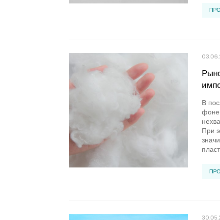
ПР
03.06
Рыно
импо
В пос
фоне
нехва
При э
значи
пласт
ПР
30.05