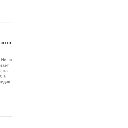
но от
 Но на
вает
орта.
, а
видов