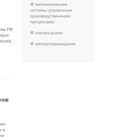
# автоматические
системы управления
производственными
процессами
тив РФ
# анализ рынка
Спрос
телей,
# импортозамещение
алов
ших
е в
ля