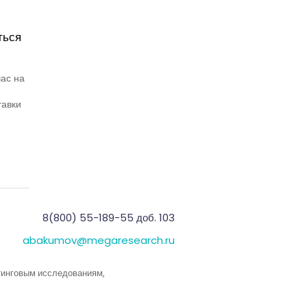
ться
ас на
тавки
8(800) 55-189-55 доб. 103
abakumov@megaresearch.ru
тинговым исследованиям,