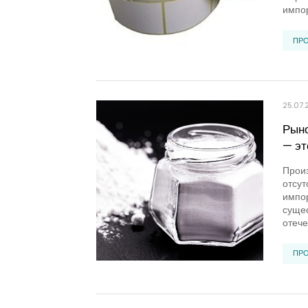
импор
ПР
25.07.
Рыно
— эт
Произ
отсут
импор
сущес
отече
ПР