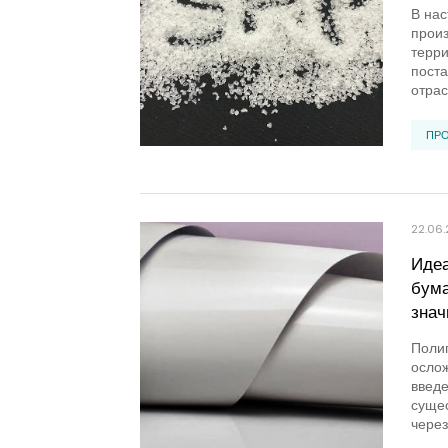
В нас
произ
терри
поста
отрас
ПР
22.06
Идеа
бума
знач
Полиг
ослож
введе
сущес
через