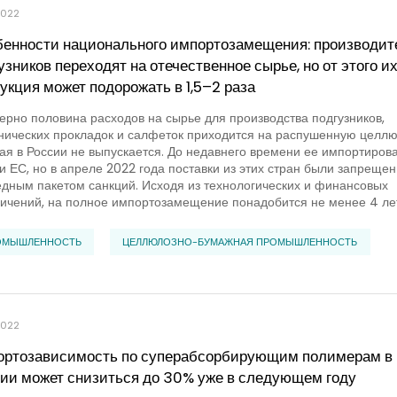
2022
енности национального импортозамещения: производит
узников переходят на отечественное сырье, но от этого и
укция может подорожать в 1,5–2 раза
рно половина расходов на сырье для производства подгузников,
нических прокладок и салфеток приходится на распушенную целлю
ая в России не выпускается. До недавнего времени ее импортирова
 ЕС, но в апреле 2022 года поставки из этих стран были запреще
дным пакетом санкций. Исходя из технологических и финансовых
ичений, на полное импортозамещение понадобится не менее 4 ле
ОМЫШЛЕННОСТЬ
ЦЕЛЛЮЛОЗНО-БУМАЖНАЯ ПРОМЫШЛЕННОСТЬ
2022
ртозависимость по суперабсорбирующим полимерам в
ии может снизиться до 30% уже в следующем году