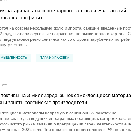
.2022
ия затарилась: на рынке тарного картона из-за санкций
зовался профицит
тря на совсем небольшую долю импорта, санкции, введенные про
2 году, вызвали серьезные потрясения на рынке тарного картона. 
от вид упаковки резко снизился как со стороны зарубежных потреби
 внутри страны.
ОМЫШЛЕННОСТЬ
ТАРА И УПАКОВКА
2022
пективы на 3 миллиарда: рынок самоклеящихся матери
ны занять российские производители
клеящиеся материалы напрямую в санкционных пакетах не
наются, но два ведущих иностранных поставщика, контролировав
оссийского рынка, заявили о прекращении своей деятельности ещ
 — апреле 2022 года. При этом своего производства в РФ нет, а до