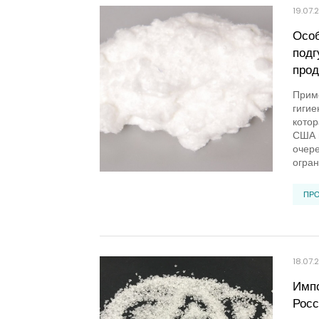
19.07.
Особ
подг
прод
Приме
гигие
котор
США и
очере
огран
ПР
18.07.
Импо
Росс