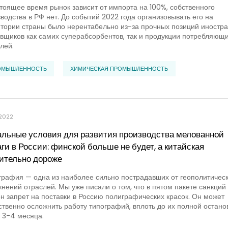
тоящее время рынок зависит от импорта на 100%, собственного
водства в РФ нет. До событий 2022 года организовывать его на
тории страны было нерентабельно из-за прочных позиций иностр
вщиков как самих суперабсорбентов, так и продукции потребляющи
лей.
ОМЫШЛЕННОСТЬ
ХИМИЧЕСКАЯ ПРОМЫШЛЕННОСТЬ
.2022
льные условия для развития производства мелованной
ги в России: финской больше не будет, а китайская
ительно дороже
рафия — одна из наиболее сильно пострадавших от геополитичес
нений отраслей. Мы уже писали о том, что в пятом пакете санкций
н запрет на поставки в Россию полиграфических красок. Он может
твенно осложнить работу типографий, вплоть до их полной останов
 3-4 месяца.