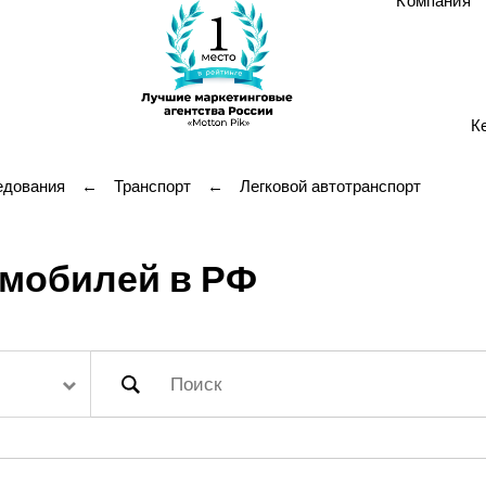
Компания
К
едования
←
Транспорт
←
Легковой автотранспорт
омобилей в РФ