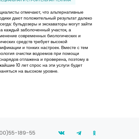
циалисты отмечают, что альтернативные
26 августа на 
одики дают положительный результат далеко
AGORA в рамках
всегда: бульдозеры и экскаваторы могут зайти
перспективы в а
на каждый заболоченный участок, а
«Автомеханика-
менение современных биологических и
агентства Елиза
ических средств требует высокой
аналитическим 
лификации и тонких настроек. Вместе с тем
основные характ
нология очистки водоемов при помощи
легкового комме
снарядов отлажена и проверена, поэтому в
СНГ».
жайшие 10 лет спрос на эти услуги будет
раняться на высоком уровне.
00)55-189-55