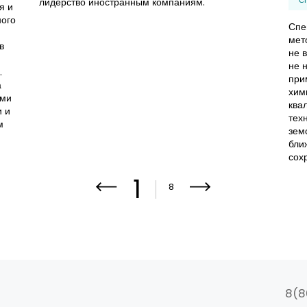
лидерство иностранным компаниям.
я и
ного
Спе
мет
в
не 
не 
.
при
а
хим
ыми
ква
и и
тех
м
зем
бли
сох
1
8
8(8