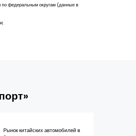
 и по федеральным округам (данные в
и;
порт»
Рынок китайских автомобилей в
Бизнес-п