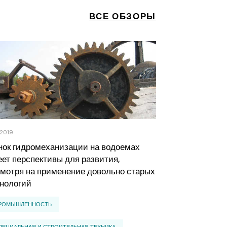
ВСЕ ОБЗОРЫ
.2019
13.09.2019
нок гидромеханизации на водоемах
Аналитики к
ет перспективы для развития,
подготовили 
мотря на применение довольно старых
выставки «Ав
нологий
Automechani
РОМЫШЛЕННОСТЬ
ПРОМЫШЛЕННО
ПЕЦИАЛЬНАЯ И СТРОИТЕЛЬНАЯ ТЕХНИКА
ПРОИЗВОДСТВО 