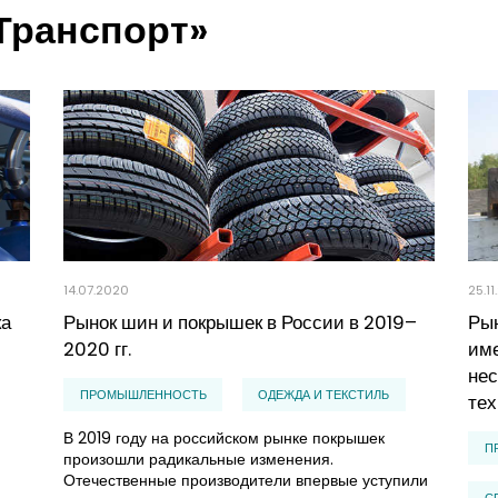
Транспорт»
14.07.2020
25.11
ка
Рынок шин и покрышек в России в 2019–
Ры
2020 гг.
име
нес
ПРОМЫШЛЕННОСТЬ
ОДЕЖДА И ТЕКСТИЛЬ
тех
В 2019 году на российском рынке покрышек
П
произошли радикальные изменения.
Отечественные производители впервые уступили
С