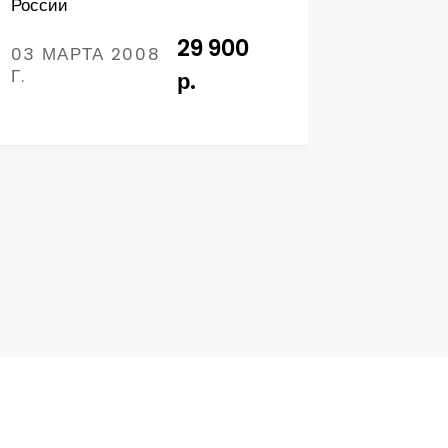
России
2011
29 900
03 МАРТА 2008
14 СЕН
Г.
Г.
р.