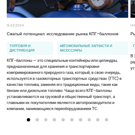
15.03.2024
14
Сжатый потенциал: исследование рынка КПГ-баллонов
Ры
ТОРГОВЛЯ И
АВТОМОБИЛЬНЫЕ ЗАПЧАСТИ И
ДИСТРИБУЦИЯ
АКСЕССУАРЫ
В 
КПГ-баллоны — это специальные контейнеры или цилиндры,
ра
предназначенные для хранения и транспортировки
ус
компримированного природного газа, который, в свою очередь,
используется в газомоторных транспортных средствах (ГТС) в
качестве топлива, заменяя его традиционные виды, такие как
бензин или дизельное топливо. Чаще всего КПГ-баллоны
устанавливаются на грузовой и общественный транспорт, а
главными их покупателями являются автопроизводители и
компании, занимающиеся переоборудованием ТС.