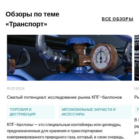
Обзоры по теме
ВСЕ ОБЗОРЫ
«Транспорт»
15.03.2024
14
Сжатый потенциал: исследование рынка КПГ-баллонов
Ры
ТОРГОВЛЯ И
АВТОМОБИЛЬНЫЕ ЗАПЧАСТИ И
ДИСТРИБУЦИЯ
АКСЕССУАРЫ
В 
КПГ-баллоны — это специальные контейнеры или цилиндры,
ра
предназначенные для хранения и транспортировки
ус
компримированного природного газа, который, в свою очередь,