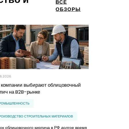
ВСЕ
ОБЗОРЫ
6.2026
02.06.2026
к компании выбирают облицовочный
Как понять р
пич на B2B-рынке
парка: иссле
удовлетворен
РОМЫШЛЕННОСТЬ
земельных уч
РОИЗВОДСТВО СТРОИТЕЛЬНЫХ МАТЕРИАЛОВ
СТРОИТЕЛЬСТВ
ок облицовочного кирпича в РФ долгое время