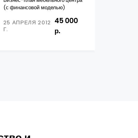
Бизнес-план мебельного центра
Рынок об
(с финансовой моделью)
Конкурен
45 000
25 АПРЕЛЯ 2012
20 ДЕК
Г.
2012 Г.
р.
ство и