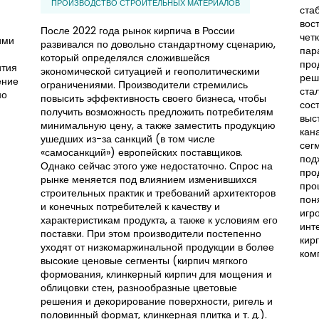
ПРОИЗВОДСТВО СТРОИТЕЛЬНЫХ МАТЕРИАЛОВ
ста
вос
После 2022 года рынок кирпича в России
чет
ими
развивался по довольно стандартному сценарию,
пар
который определялся сложившейся
про
ития
экономической ситуацией и геополитическими
реш
ение
ограничениями. Производители стремились
ста
но
повысить эффективность своего бизнеса, чтобы
сос
получить возможность предложить потребителям
выс
минимальную цену, а также заместить продукцию
кан
ушедших из-за санкций (в том числе
сег
«самосанкций») европейских поставщиков.
под
Однако сейчас этого уже недостаточно. Спрос на
про
рынке меняется под влиянием изменившихся
про
строительных практик и требований архитекторов
пон
и конечных потребителей к качеству и
игр
характеристикам продукта, а также к условиям его
инт
поставки. При этом производители постепенно
кир
уходят от низкомаржинальной продукции в более
ком
высокие ценовые сегменты (кирпич мягкого
формования, клинкерный кирпич для мощения и
облицовки стен, разнообразные цветовые
решения и декорирование поверхности, ригель и
половинный формат, клинкерная плитка и т. д.).