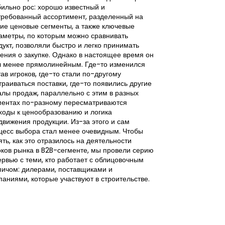
ПРОМЫШЛЕННОЕ
бильно рос: хорошо известный и
требованный ассортимент, разделенный на
Выбор земельног
кие ценовые сегменты, а также ключевые
парке — это не 
аметры, по которым можно сравнивать
Для предприним
дукт, позволяли быстро и легко принимать
будущими расхо
ения о закупке. Однако в настоящее время он
производство, н
л менее прямолинейным. Где-то изменился
логистику и обе
тав игроков, где-то стали по-другому
бизнеса. Все эт
траиваться поставки, где-то появились другие
не только то, по
алы продаж, параллельно с этим в разных
что влияет на ег
ментах по-разному пересматриваются
развивать бизне
ходы к ценообразованию и логика
рекомендовать 
движения продукции. Из-за этого и сам
аналитики пров
цесс выбора стал менее очевидным. Чтобы
участков для од
ять, как это отразилось на деятельности
результатами ко
оков рынка в B2B-сегменте, мы провели серию
ервью с теми, кто работает с облицовочным
пичом: дилерами, поставщиками и
паниями, которые участвуют в строительстве.