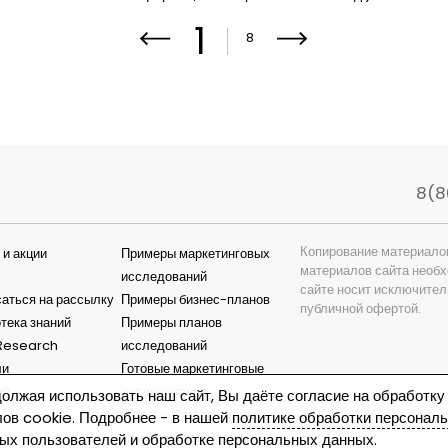
1
8
8(8
Копирование материало
 и акции
Примеры маркетинговых
материалов сайта необх
исследований
сайте носит исключител
аться на рассылку
Примеры бизнес-планов
публичной офертой.
тека знаний
Примеры планов
esearch
исследований
ли
Готовые маркетинговые
ия
исследования
олжая использовать наш сайт, Вы даёте согласие на обработку
Готовые бизнес-планы
ов cookie. Подробнее - в нашей
политике обработки персонал
Наиболее популярные
ых пользователей
и
обработке персональных данных
.