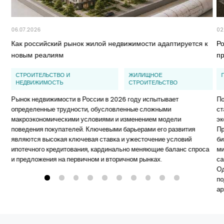
06.07.2026
02
Как российский рынок жилой недвижимости адаптируется к
Ро
новым реалиям
п
СТРОИТЕЛЬСТВО И
ЖИЛИЩНОЕ
НЕДВИЖИМОСТЬ
СТРОИТЕЛЬСТВО
Рынок недвижимости в России в 2026 году испытывает
По
определенные трудности, обусловленные сложными
ст
макроэкономическими условиями и изменением модели
эк
поведения покупателей. Ключевыми барьерами его развития
Пр
являются высокая ключевая ставка и ужесточение условий
би
ипотечного кредитования, кардинально меняющие баланс спроса
ми
и предложения на первичном и вторичном рынках.
са
Од
по
ар
ха
эт
пр