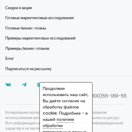
фо
Скидки и акции
ра
ри
Готовые маркетинговые исследования
Готовые бизнес-планы
Примеры маркетинговых исследований
Примеры бизнес-планов
Блог
Подписаться на рассылку
Продолжая
использовать наш сайт,
8(800)55-189-55
Вы даёте согласие на
обработку файлов
Копирование материалов запрещено, при согласованном
cookie. Подробнее - в
использовании материалов сайта необходима ссылка на ресурс.
нашей
политике
Вся информация на сайте носит исключительно информационный
обработки
характер и не является публичной офертой.
персональных данных