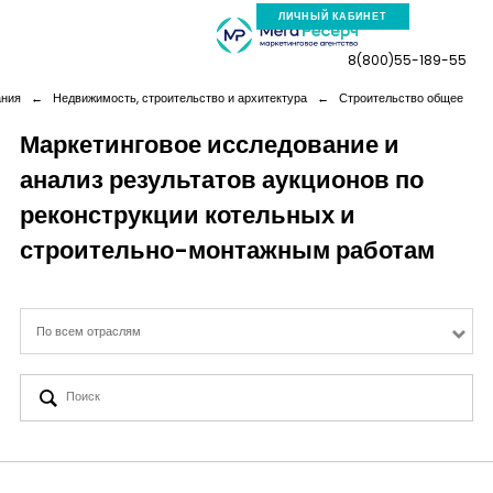
ЛИЧНЫЙ КАБИНЕТ
8(800)55-189-55
ания
←
Недвижимость, строительство и архитектура
←
Строительство общее
Маркетинговое исследование и
анализ результатов аукционов по
Компания
реконструкции котельных и
Услуги
строительно-монтажным работам
Новая реальность
По всем отраслям
Кейсы
Аналитика