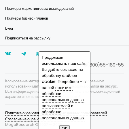
Примеры маркетинговых исследований
Примеры бизнес-планов
Блог
Подписаться на рассылку
Продолжая
использовать наш сайт,
8(800)55-189-55
Вы даёте согласие на
обработку файлов
Копирование материалов запрещено, при согласованном
cookie. Подробнее - в
использовании материалов сайта необходима ссылка на ресурс.
нашей
политике
Вся информация на сайте носит исключительно информационный
обработки
характер и не является публичной офертой.
персональных данных
пользователей
и
обработке
Политика обработки персональных данных пользователей
персональных данных
.
Согласие на обработку персональных данных
MegaResearch © 2007 —
2026