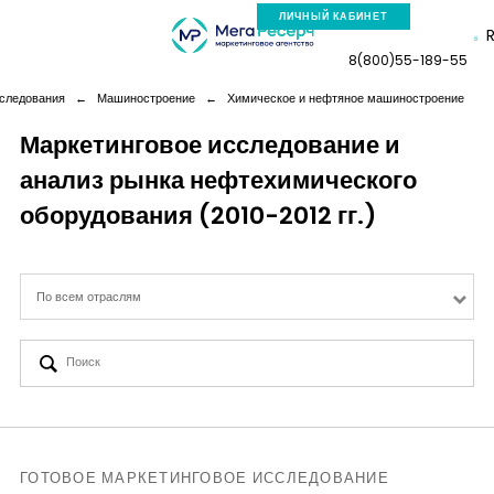
ЛИЧНЫЙ КАБИНЕТ
8(800)55-189-55
сследования
←
Машиностроение
←
Химическое и нефтяное машиностроение
Маркетинговое исследование и
анализ рынка нефтехимического
Компания
оборудования (2010-2012 гг.)
Услуги
По всем отраслям
Новая реальность
Кейсы
Аналитика
ГОТОВОЕ МАРКЕТИНГОВОЕ ИССЛЕДОВАНИЕ