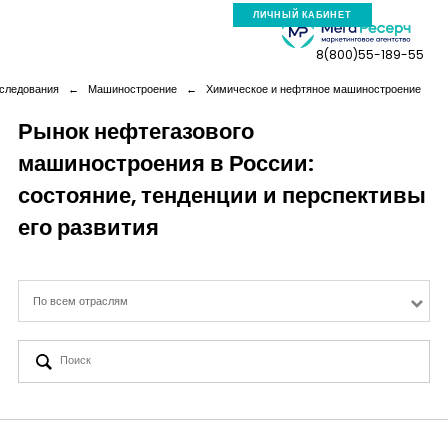
ЛИЧНЫЙ КАБИНЕТ
8(800)55-189-55
сследования
←
Машиностроение
←
Химическое и нефтяное машиностроение
Рынок нефтегазового
машиностроения в России:
Компания
состояние, тенденции и перспективы
Услуги
его развития
Новая реальность
По всем отраслям
Кейсы
Аналитика