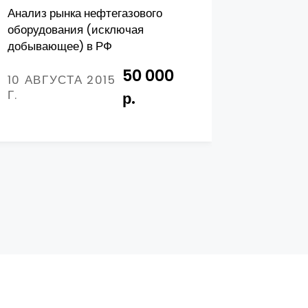
Анализ рынка нефтегазового
Рынок не
оборудования (исключая
машиност
добывающее) в РФ
состояни
перспект
50 000
10 АВГУСТА 2015
Г.
р.
15 ФЕВ
Г.