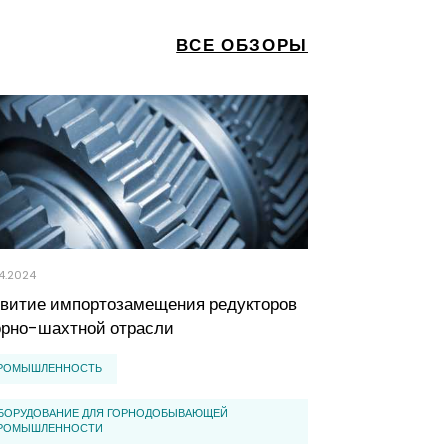
ВСЕ ОБЗОРЫ
4.2024
10.06.2020
звитие импортозамещения редукторов
Обзор рынка 
орно-шахтной отрасли
аккумулятров
2025 год)
РОМЫШЛЕННОСТЬ
ПРОМЫШЛЕННО
БОРУДОВАНИЕ ДЛЯ ГОРНОДОБЫВАЮЩЕЙ
РОМЫШЛЕННОСТИ
ПРОИЗВОДСТВО 