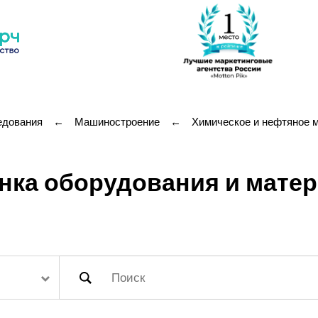
едования
←
Машиностроение
←
Химическое и нефтяное 
нка оборудования и мате
и