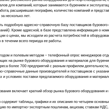
алов для компаний, которые занимаются бурением и эксплуата
абота, расширившая географию, количество компаний и предст
за несколько лет.
ть подробную адресно-справочную базу поставщиков бурового 
аний). Кроме адресной, в базе представлена информация о ном
ции о ценах, мы исходили из расчета потребностей в оборудова
в течении всего периода ее работы.
тодом и полевым методом - телефонный опрос менеджеров отд
щих на рынке бурового оборудования и материалов для бурени
реса более 700 предприятий с разным профилем деятельности,
но-справочные данные производителей и поставщиков с указан
х и условиях поставки предлагаемого оборудования и материал
ования включает краткий обзор рынка бурового оборудования и
содержит таблицы, графики и их описания по четырем основным
ацию по импортно-экспортным пошлинам, акцизам, ставкам НДС