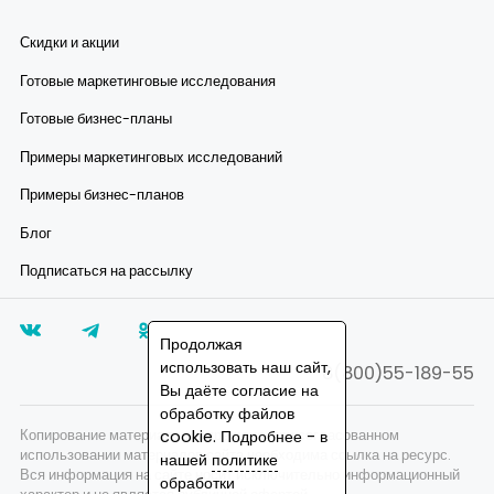
Скидки и акции
Готовые маркетинговые исследования
Готовые бизнес-планы
Примеры маркетинговых исследований
Примеры бизнес-планов
Блог
Подписаться на рассылку
Продолжая
использовать наш сайт,
8(800)55-189-55
Вы даёте согласие на
обработку файлов
Копирование материалов запрещено, при согласованном
cookie. Подробнее - в
использовании материалов сайта необходима ссылка на ресурс.
нашей
политике
Вся информация на сайте носит исключительно информационный
обработки