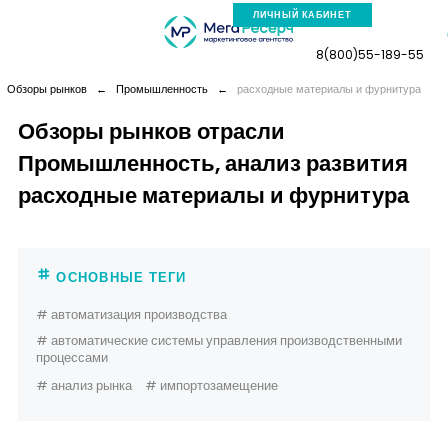
ЛИЧНЫЙ КАБИНЕТ
8(800)55-189-55
Обзоры рынков
←
Промышленность
←
расходные материалы и фурнитура
Обзоры рынков отрасли
Промышленность, анализ развития
Компания
расходные материалы и фурнитура
Услуги
Новая реальность
ОСНОВНЫЕ ТЕГИ
# автоматизация производства
Кейсы
# автоматические системы управления производственными
процессами
# анализ рынка
# импортозамещение
Аналитика