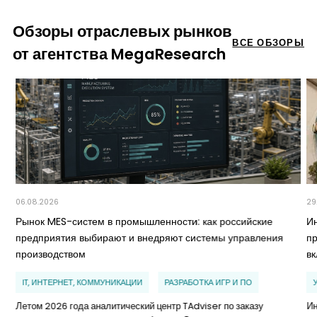
Обзоры отраслевых рынков
ВСЕ ОБЗОРЫ
от агентства MegaResearch
06.08.2026
29
Рынок MES-систем в промышленности: как российские
И
предприятия выбирают и внедряют системы управления
п
производством
в
IT, ИНТЕРНЕТ, КОММУНИКАЦИИ
РАЗРАБОТКА ИГР И ПО
Летом 2026 года аналитический центр TAdviser по заказу
Ин