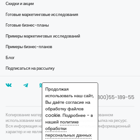
Скидки и акции
Готовые маркетинговые исследования
Готовые бизнес-планы
Примеры маркетинговых исследований
Примеры бизнес-планов
Блог
Подписаться на рассылку
Продолжая
использовать наш сайт,
8(800)55-189-55
Вы даёте согласие на
обработку файлов
Копирование материалов запрещено, при согласованном
cookie. Подробнее - в
использовании материалов сайта необходима ссылка на ресурс.
нашей
политике
Вся информация на сайте носит исключительно информационный
обработки
характер и не является публичной офертой.
персональных данных