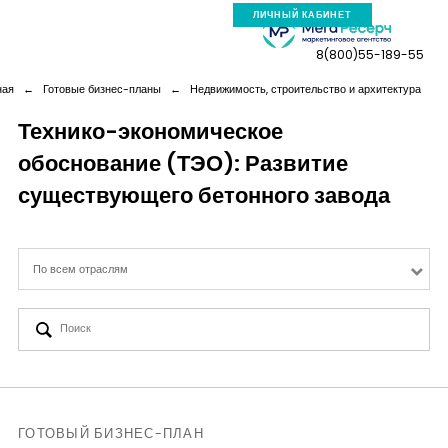
ЛИЧНЫЙ КАБИНЕТ
8(800)55-189-55
ная
←
Готовые бизнес-планы
←
Недвижимость, строительство и архитектура
Технико-экономическое
обоснование (ТЭО): Развитие
Компания
существующего бетонного завода
Услуги
По всем отраслям
Новая реальность
Кейсы
Аналитика
ГОТОВЫЙ БИЗНЕС-ПЛАН