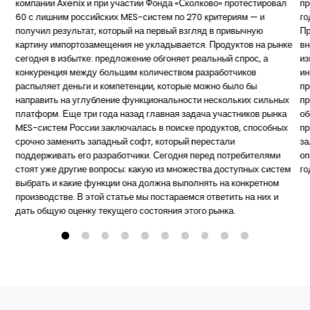
компании Axenix и при участии Фонда «Сколково» протестировал
пр
60 с лишним российских MES-систем по 270 критериям — и
го
получил результат, который на первый взгляд в привычную
Пр
картину импортозамещения не укладывается. Продуктов на рынке
вн
сегодня в избытке: предложение обгоняет реальный спрос, а
из
конкуренция между большим количеством разработчиков
ин
распыляет деньги и компетенции, которые можно было бы
пр
направить на углубление функциональности нескольких сильных
пр
платформ. Еще три года назад главная задача участников рынка
об
MES-систем России заключалась в поиске продуктов, способных
пр
срочно заменить западный софт, который перестали
за
поддерживать его разработчики. Сегодня перед потребителями
оп
стоят уже другие вопросы: какую из множества доступных систем
го
выбрать и какие функции она должна выполнять на конкретном
производстве. В этой статье мы постараемся ответить на них и
дать общую оценку текущего состояния этого рынка.