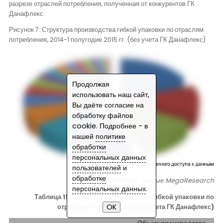
разрезе отраслей потребления, полученная от конкурентов ГК
Данафлекс.
Рисунок 7. Структура производства гибкой упаковки по отраслям
потребления, 2014-1 полугодие 2015 гг. (без учета ГК Данафлекс)
Продолжая
использовать наш сайт,
Вы даёте согласие на
обработку файлов
cookie. Подробнее - в
нашей
политике
обработки
персональных данных
пользователей
и
обработке
Источник: данные
MegaResearch
персональных данных
.
Таблица 11. Структура производства гибкой упаковки по
отраслям потребления (без учета ГК Данафлекс)