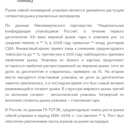
тоннах)
Рынок гибкой полимерной упаковки является динамично растущим
сегментом рынка упаковочных материалов.
По данным Некоммерческого партнерства “Национальная
конфедерация упаковщиков России”, в течение первого
десятилетия XXI века мировой рынок тары и упаковки рос со
средним темпом, в ** %, в 2008 году превысил ** млрд. долларов
США. Финансовый кризис привел лишь к снижению среднегодового
темпа роста до ** %, причем уже в 2010 году наблюдались признаки
оживления рынка. Упаковка из бумаги и картона продолжает
оставаться наиболее распространенной на мировом рынке, хотя ее
доля за десятилетие и сократилась примерно на 1%. На втором
месте находится пластиковая упаковка, ее доля за десятилетие
заметно увеличилась, и в последнее время это был самый активно
развивающийся сегмент рынка. В структуре мирового рынка третий
по величине сегмент - металлическая упаковка. Четвертый по
величине сегменты рынка упаковки – стеклянная тара.
В России, по данным ГК ГОТЭК, среднегодовые темпы роста рынка
гибкой упаковки в период 1995-2008 гг. составляли ** %. Рост был
обеспечен увеличением числа игроков на рынке на порядок.