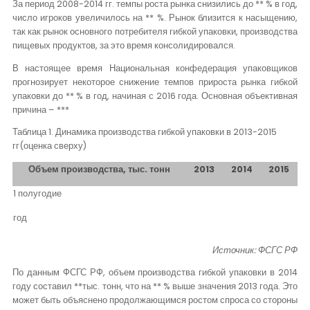
За период 2008-2014 гг. темпы роста рынка снизились до ** % в год,
число игроков увеличилось на ** %. Рынок близится к насыщению,
так как рынок основного потребителя гибкой упаковки, производства
пищевых продуктов, за это время консолидировался.
В настоящее время Национальная конфедерация упаковщиков
прогнозирует некоторое снижение темпов прироста рынка гибкой
упаковки до ** % в год, начиная с 2016 года. Основная объективная
причина – ***
Таблица 1. Динамика производства гибкой упаковки в 2013-2015
гг(оценка сверху)
Объем производства, тыс. тонн
2013
2014
2015
1 полугодие
год
Источник: ФСГС РФ
По данным ФСГС РФ, объем производства гибкой упаковки в 2014
году составил **тыс. тонн, что на ** % выше значения 2013 года. Это
может быть объяснено продолжающимся ростом спроса со стороны