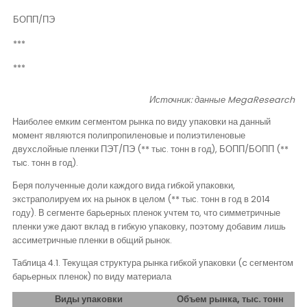
БОПП/ПЭ
***
***
Источник: данные
MegaResearch
Наиболее емким сегментом рынка по виду упаковки на данный
момент являются полипропиленовые и полиэтиленовые
двухслойные пленки ПЭТ/ПЭ (** тыс. тонн в год), БОПП/БОПП (**
тыс. тонн в год).
Беря полученные доли каждого вида гибкой упаковки,
экстраполируем их на рынок в целом (** тыс. тонн в год в 2014
году). В сегменте барьерных пленок учтем то, что симметричные
пленки уже дают вклад в гибкую упаковку, поэтому добавим лишь
ассиметричные пленки в общий рынок.
Таблица 4.1. Текущая структура рынка гибкой упаковки (
c
сегментом
барьерных пленок) по виду материала
Виды упаковки
Объем рынка, тыс. тонн