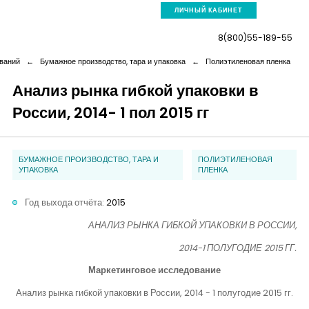
ЛИЧНЫЙ КАБИНЕТ
8(800)55-189-55
ваний
←
Бумажное производство, тара и упаковка
←
Полиэтиленовая пленка
Анализ рынка гибкой упаковки в
России, 2014- 1 пол 2015 гг
Компания
Услуги
БУМАЖНОЕ ПРОИЗВОДСТВО, ТАРА И
ПОЛИЭТИЛЕНОВАЯ
УПАКОВКА
ПЛЕНКА
Новая реальность
Год выхода отчёта:
2015
АНАЛИЗ РЫНКА ГИБКОЙ УПАКОВКИ В РОССИИ,
Кейсы
2014-1 ПОЛУГОДИЕ 2015 ГГ.
Маркетинговое исследование
Аналитика
Анализ рынка гибкой упаковки в России, 2014 - 1 полугодие 2015 гг.