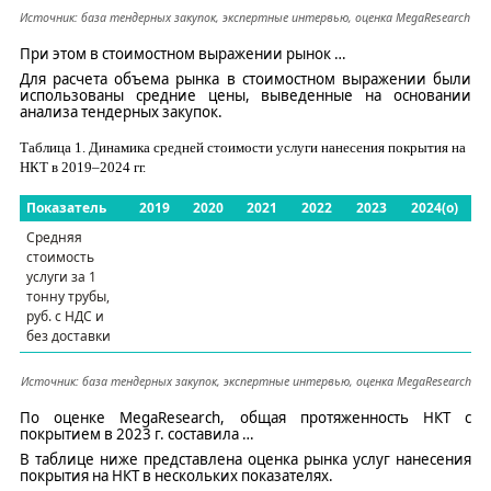
Источник: база тендерных закупок, экспертные интервью, оценка
MegaResearch
При этом в стоимостном выражении рынок
…
Для расчета объема рынка в стоимостном выражении были
использованы средни
е
цены, выведенные на основании
анализа
тендерных закупок.
Таблица
1
. Динамика средней стоимости услуги нанесения покрытия на
НКТ в
2019–2024
гг.
Показатель
2019
2020
2021
2022
2023
2024(о)
Средняя
стоимость
услуги за 1
тонну трубы,
руб. с НДС и
без доставки
Источник: база тендерных закупок, экспертные интервью, оценка
MegaResearch
По оценке
MegaResearch
, общая протяженность НКТ с
покрытием в 2023 г. составила
…
В таблице ниже представлена оценка рынка услуг нанесения
покрытия на НКТ в нескольких показателях.