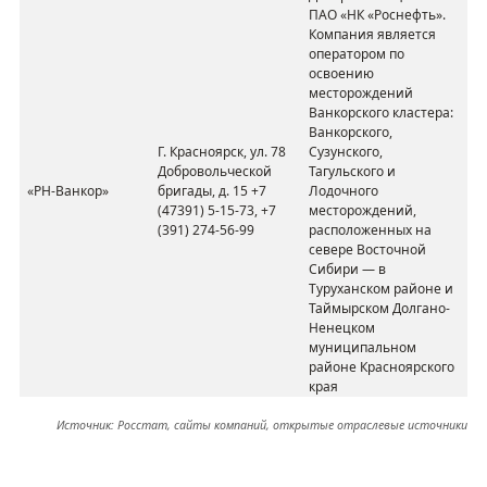
ПАО «НК «Роснефть».
Компания является
оператором по
освоению
месторождений
Ванкорского
кластера:
Ванкорского
,
Г
.
К
расноярск, ул
.
78
Сузунского,
Д
обровольческой
Тагульского
и
«
РН-
Ванкор
»
бригады, д. 15 +7
Лодочного
(47391) 5-15-73, +7
месторождений,
(391) 274-56-99
расположенных на
севере Восточной
Сибири — в
Туруханском районе и
Таймырском Долгано-
Ненецком
муниципальном
районе Красноярского
края
Источник: Росстат, сайты компаний, открытые отраслевые источники