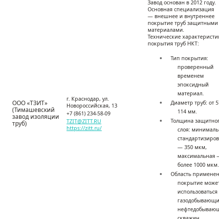
Завод основан в 2012 году
.
Основная специализация
—
внешнее и внутреннее
покрытие труб защитными
материалами.
Технические характеристи
покрытия труб НКТ:
Тип покрытия
:
проверенный
временем
эпоксидный
материал
.
г. Краснодар, ул.
ООО
«
ТЗИТ
»
Диаметр труб
:
от 5
Новороссийская
,
13
(
Тимашевский
114 мм.
+7 (861)
234-58-09
завод изоляции
Толщина защитно
TZIT@ZITT.RU
труб
)
https://zitt.ru/
слоя
:
минималь
стандартизиро
—
350 мкм,
максимальная 
более 1000 мкм
Область примене
покрытие може
использоваться
газодобывающи
нефтедобываю
скважин