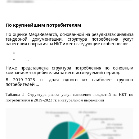
П
о крупнейшим потребителям
По оценке
MegaResearch
,
основанной на
результатах анализа
тендерной документации,
структур
а
потребления услуг
нанесения покрытия на НКТ
имеет
следующие особенности:
…
…
Н
иже представлена структура потребления по основным
компаниям-потребителям за весь исследуемый период.
В
2019–2023
гг. доля одного из наиболее крупных
потребителей
…
Таблица
5
. Структура рынка ус
л
у
г
нанесения покрытий на НКТ по
потребителям в 2019-2023 гг. в натуральном выражении