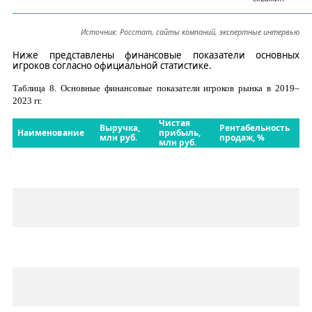
Источник: Росстат, сайты компаний, экспертные интервью
Ниже представлены финансовые показатели основных
игроков согласно официальной статистике.
Таблица
8
. Основные финансовые показатели игроков рынка в
2019–
2023
гг.
Чистая
Выручка,
Рентабельность
Наименование
прибыль,
млн руб.
продаж, %
млн руб.