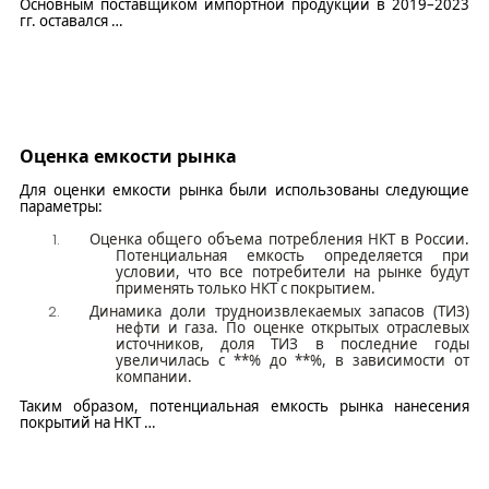
Основн
ым
поставщиком импортной продукции в
2019–2023
гг. оставался
…
Оценка
е
мкости рынка
Для оценки емкости рынка были использованы следующие
параметры:
Оценка общего объема потребления НКТ в России.
Потенциальная емкость опреде
л
яется при
условии, что
все потребители на рынке будут
применять только НКТ с покрытием.
Динамика доли трудноизвлекаемых запасов
(ТИЗ)
нефти и газа.
По оценке открытых отраслевых
источников, доля
ТИЗ
в последние годы
увеличилась с
**
% до
**
%
,
в зависимости от
компании.
Таким образом, потенциальная емкость рынка нанесения
покрытий на НКТ
…