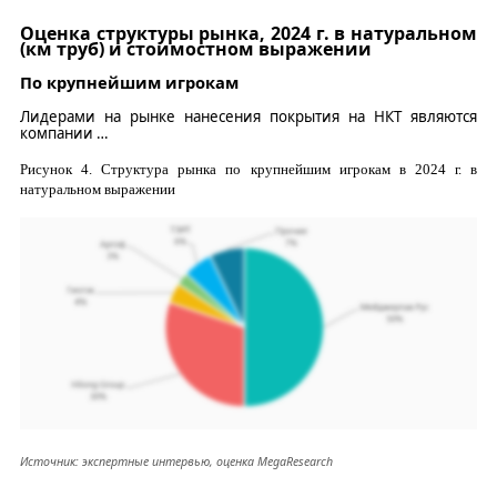
Оценка структуры рынка, 2024
г.
в натуральном
(км труб) и стоимостном выражении
П
о крупнейшим игрокам
Лидер
ами
на рынке нанесения покрытия на НКТ явля
ю
тся
компани
и
…
Рисунок
4
. Структура рынка по крупнейшим игрокам в 2024 г. в
натуральном выражении
Источник: экспертные интервью, оценка
MegaResearch