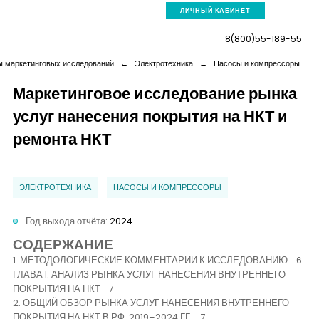
ЛИЧНЫЙ КАБИНЕТ
8(800)55-189-55
 маркетинговых исследований
←
Электротехника
←
Насосы и компрессоры
Маркетинговое исследование рынка
услуг нанесения покрытия на НКТ и
Компания
ремонта НКТ
Услуги
ЭЛЕКТРОТЕХНИКА
НАСОСЫ И КОМПРЕССОРЫ
Новая реальность
Год выхода отчёта:
2024
Кейсы
СОДЕРЖАНИЕ
1. МЕТОДОЛОГИЧЕСКИЕ КОММЕНТАРИИ К ИССЛЕДОВАНИЮ 6
ГЛАВА I. АНАЛИЗ РЫНКА УСЛУГ НАНЕСЕНИЯ ВНУТРЕННЕГО
Аналитика
ПОКРЫТИЯ НА НКТ 7
2. ОБЩИЙ ОБЗОР РЫНКА УСЛУГ НАНЕСЕНИЯ ВНУТРЕННЕГО
ПОКРЫТИЯ НА НКТ В РФ, 2019–2024 ГГ. 7