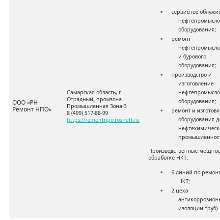
сервисное облужи
нефтепромысло
оборудования;
ремонт
нефтепромысло
и бурового
оборудования;
производство и
изготовление
нефтепромысло
Самарская область, г.
Отрадный, промзона
оборудования;
ООО
«
РН-
Промышленная Зона-3
Ремонт НПО
»
ремонт и изготов
8 (499) 517-88-99
оборудования д
https://remontnpo.rosneft.ru
нефтехимическ
промышленнос
Производственные мощнос
обработке НКТ:
6 линий по ремон
НКТ
;
2 цеха
антикоррозион
изоляции труб)