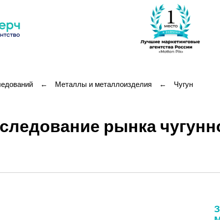
ледований
←
Металлы и металлоизделия
←
Чугун
следование рынка чугунно
З
М