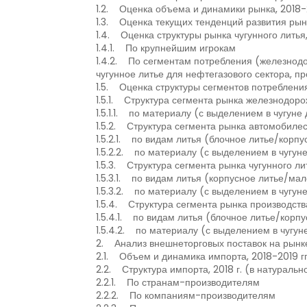
1.2. Оценка объема и динамики рынка, 2018-
1.3. Оценка текущих тенденций развития рын
1.4. Оценка структуры рынка чугунного литья
1.4.1. По крупнейшим игрокам
1.4.2. По сегментам потребления (железнодо
чугунное литье для нефтегазового сектора, п
1.5. Оценка структуры сегментов потребления
1.5.1. Структура сегмента рынка железнодоро
1.5.1.1. по материалу (с выделением в чугуне
1.5.2. Структура сегмента рынка автомобиле
1.5.2.1. по видам литья (блочное литье/корп
1.5.2.2. по материалу (с выделением в чугуне
1.5.3. Структура сегмента рынка чугунного ли
1.5.3.1. по видам литья (корпусное литье/ма
1.5.3.2. по материалу (с выделением в чугуне
1.5.4. Структура сегмента рынка производств
1.5.4.1. по видам литья (блочное литье/кор
1.5.4.2. по материалу (с выделением в чугуне
2. Анализ внешнеторговых поставок на рынке п
2.1. Объем и динамика импорта, 2018-2019 г
2.2. Структура импорта, 2018 г. (в натураль
2.2.1. По странам-производителям
2.2.2. По компаниям-производителям