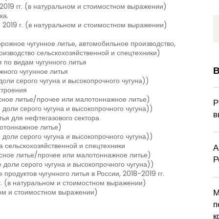
2019 гг. (в натуральном и стоимостном выражении)
ка.
, 2019 г. (в натуральном и стоимостном выражении)
рожное чугунное литье, автомобильное производство,
роизводство сельскохозяйственной и спецтехники)
 по видам чугунного литья
В
жного чугунное литья
 доли серого чугуна и высокопрочного чугуна))
строения
усное литье/прочее или малотоннажное литье)
Р
 доли серого чугуна и высокопрочного чугуна))
в
тья для нефтегазового сектора
лотоннажное литье)
 доли серого чугуна и высокопрочного чугуна))
а сельскохозяйственной и спецтехники
А
пусное литье/прочее или малотоннажное литье)
Р
 доли серого чугуна и высокопрочного чугуна))
родуктов чугунного литья в России, 2018-2019 гг.
г. (в натуральном и стоимостном выражении)
М
ном и стоимостном выражении)
п
к