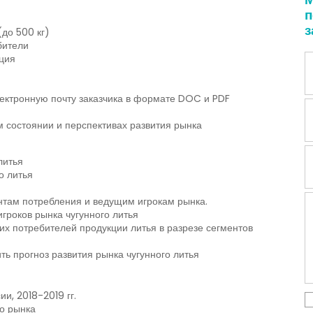
п
з
(до 500 кг)
бители
ция
ектронную почту заказчика в формате DOC и PDF
 состоянии и перспективах развития рынка
литья
о литья
там потребления и ведущим игрокам рынка.
роков рынка чугунного литья
х потребителей продукции литья в разрезе сегментов
ь прогноз развития рынка чугунного литья
и, 2018-2019 гг.
о рынка