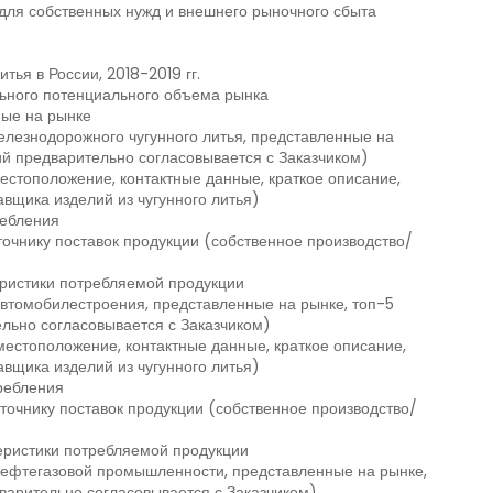
для собственных нужд и внешнего рыночного сбыта
ья в России, 2018-2019 гг.
ьного потенциального объема рынка
ные на рынке
елезнодорожного чугунного литья, представленные на
й предварительно согласовывается с Заказчиком)
естоположение, контактные данные, краткое описание,
вщика изделий из чугунного литья)
ребления
точнику поставок продукции (собственное производство/
еристики потребляемой продукции
втомобилестроения, представленные на рынке, топ-5
льно согласовывается с Заказчиком)
естоположение, контактные данные, краткое описание,
вщика изделий из чугунного литья)
ребления
точнику поставок продукции (собственное производство/
теристики потребляемой продукции
нефтегазовой промышленности, представленные на рынке,
варительно согласовывается с Заказчиком)