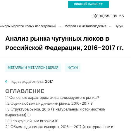
ЛИЧНЫЙ КАБИНЕТ
8(800)55-189-55
имеры маркетинговых исследований
←
Металлы и металлоизделия
←
Чугун
Анализ рынка чугунных люков в
Российской Федерации, 2016-2017 гг.
Компания
Услуги
МЕТАЛЛЫ И МЕТАЛЛОИЗДЕЛИЯ
ЧУГУН
Новая реальность
Год выхода отчёта:
2017
ОГЛАВЛЕНИЕ
1.1 Основные характеристики анализируемого рынка 7
Кейсы
1.2 Оценка объема и динамики рынка, 2016-2017 8
1.3 Структура рынка, 2016 (в натуральном и стоимостном
выражении) 10
Аналитика
1.3.1 по крупнейшим игрокам 10
2.1 Объем и динамика импорта, 2016 — 2017 (в натуральном и