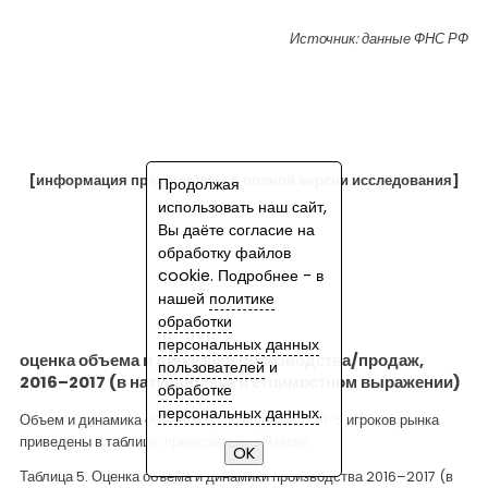
Источник: данные ФНС РФ
[информация представлена в полной версии исследования]
Продолжая
использовать наш сайт,
Вы даёте согласие на
обработку файлов
cookie. Подробнее - в
нашей
политике
обработки
персональных данных
оценка объема и динамики производства/продаж,
пользователей
и
2016–2017 (в натуральном и стоимостном выражении)
обработке
персональных данных
.
Объем и динамика объемов производства ТОП-5 игроков рынка
приведены в таблице, представленной ниже.
Таблица 5. Оценка объема и динамики производства 2016–2017 (в