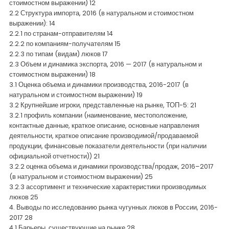
стоимостном выражении) 12
Контакты
2.2 Структура импорта, 2016 (в натуральном и стоимостном
выражении): 14
2.2.1 по странам-отправителям 14
2.2.2 по компаниям-получателям 15
2.2.3 по типам (видам) люков 17
2.3 Объем и динамика экспорта, 2016 — 2017 (в натуральном и
стоимостном выражении) 18
3.1 Оценка объема и динамики производства, 2016-2017 (в
натуральном и стоимостном выражении) 19
3.2 Крупнейшие игроки, представленные на рынке, ТОП-5: 21
3.2.1 профиль компании (наименование, местоположение,
контактные данные, краткое описание, основные направления
деятельности, краткое описание производимой/продаваемой
продукции, финансовые показатели деятельности (при наличии
официальной отчетности)) 21
3.2.2 оценка объема и динамики производства/продаж, 2016–2017
(в натуральном и стоимостном выражении) 25
3.2.3 ассортимент и технические характеристики производимых
люков 25
4. Выводы по исследованию рынка чугунных люков в России, 2016-
2017 28
4.1 Барьеры, существующие на рынке 28