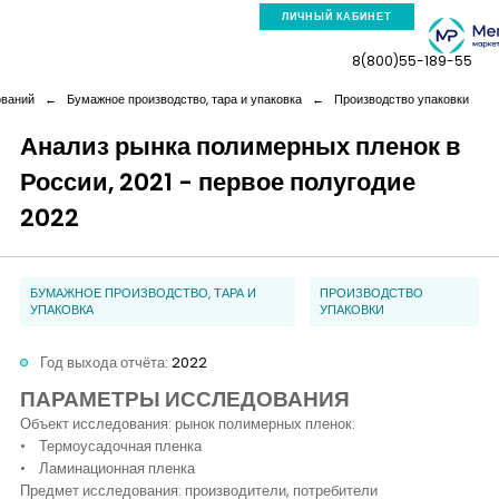
ЛИЧНЫЙ КАБИНЕТ
8(800)55-189-55
ований
←
Бумажное производство, тара и упаковка
←
Производство упаковки
Анализ рынка полимерных пленок в
России, 2021 - первое полугодие
Компания
2022
Услуги
БУМАЖНОЕ ПРОИЗВОДСТВО, ТАРА И
ПРОИЗВОДСТВО
Новая реальность
УПАКОВКА
УПАКОВКИ
Год выхода отчёта:
2022
Кейсы
ПАРАМЕТРЫ ИССЛЕДОВАНИЯ
Объект исследования: рынок полимерных пленок:
Аналитика
• Термоусадочная пленка
• Ламинационная пленка
Предмет исследования: производители, потребители