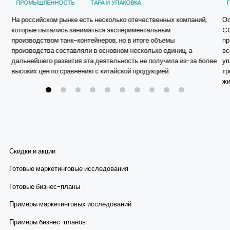
ПРОМЫШЛЕННОСТЬ
ТАРА И УПАКОВКА
На российском рынке есть несколько отечественных компаний,
Ос
которые пытались заниматься экспериментальным
CO
производством танк-контейнеров, но в итоге объемы
пр
производства составляли в основном несколько единиц, а
вс
дальнейшего развития эта деятельность не получила из-за более
уп
высоких цен по сравнению с китайской продукцией.
тр
жи
Скидки и акции
Готовые маркетинговые исследования
Готовые бизнес-планы
Примеры маркетинговых исследований
Примеры бизнес-планов