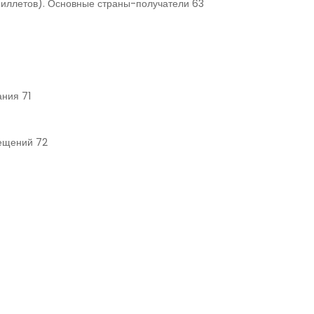
 пиллетов). Основные страны-получатели 63
ния 71
мещений 72