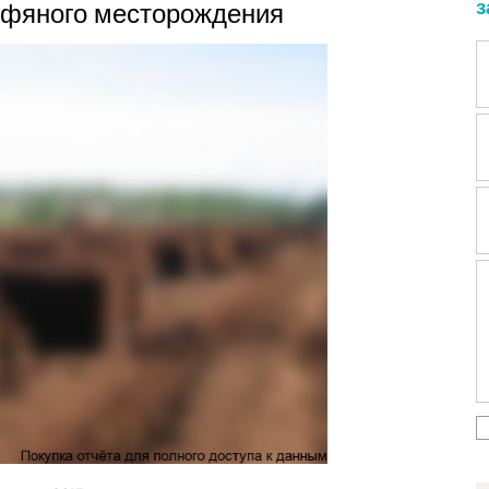
з
рфяного месторождения