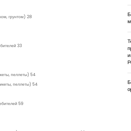
Б
ком, грунтом) 28
м
Т
ебителей 33
п
и
Р
икеты, пеллеты) 54
Б
рикеты, пеллеты) 54
о
ребителей 59