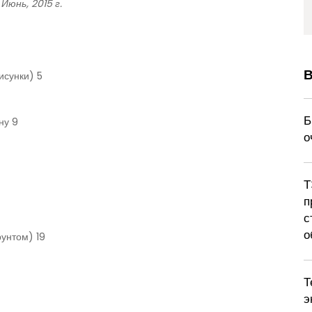
Июнь, 2015 г.
В
исунки) 5
Б
ну 9
о
Т
п
с
о
рунтом) 19
Т
э