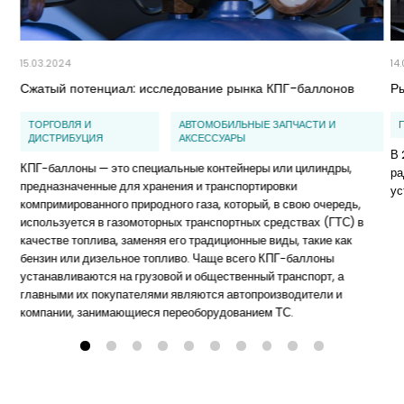
15.03.2024
14
Сжатый потенциал: исследование рынка КПГ-баллонов
Ры
ТОРГОВЛЯ И
АВТОМОБИЛЬНЫЕ ЗАПЧАСТИ И
ДИСТРИБУЦИЯ
АКСЕССУАРЫ
В 
КПГ-баллоны — это специальные контейнеры или цилиндры,
ра
предназначенные для хранения и транспортировки
ус
компримированного природного газа, который, в свою очередь,
используется в газомоторных транспортных средствах (ГТС) в
качестве топлива, заменяя его традиционные виды, такие как
бензин или дизельное топливо. Чаще всего КПГ-баллоны
устанавливаются на грузовой и общественный транспорт, а
главными их покупателями являются автопроизводители и
компании, занимающиеся переоборудованием ТС.