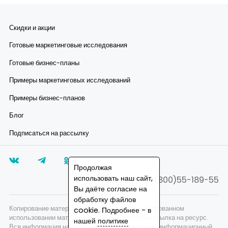
Скидки и акции
Готовые маркетинговые исследования
Готовые бизнес-планы
Примеры маркетинговых исследований
Примеры бизнес-планов
Блог
Подписаться на рассылку
Продолжая
использовать наш сайт,
8(800)55-189-55
Вы даёте согласие на
обработку файлов
Копирование материалов запрещено, при согласованном
cookie. Подробнее - в
использовании материалов сайта необходима ссылка на ресурс.
нашей
политике
Вся информация на сайте носит исключительно информационный