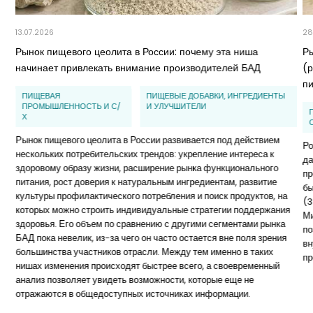
13.07.2026
28
Рынок пищевого цеолита в России: почему эта ниша
Р
начинает привлекать внимание производителей БАД
(
п
ПИЩЕВАЯ
ПИЩЕВЫЕ ДОБАВКИ, ИНГРЕДИЕНТЫ
ПРОМЫШЛЕННОСТЬ И С/
И УЛУЧШИТЕЛИ
Х
Рынок пищевого цеолита в России развивается под действием
Ро
нескольких потребительских трендов: укрепление интереса к
да
здоровому образу жизни, расширение рынка функционального
пр
питания, рост доверия к натуральным ингредиентам, развитие
бы
культуры профилактического потребления и поиск продуктов, на
(3
которых можно строить индивидуальные стратегии поддержания
Ми
здоровья. Его объем по сравнению с другими сегментами рынка
по
БАД пока невелик, из-за чего он часто остается вне поля зрения
вн
большинства участников отрасли. Между тем именно в таких
пр
нишах изменения происходят быстрее всего, а своевременный
анализ позволяет увидеть возможности, которые еще не
отражаются в общедоступных источниках информации.