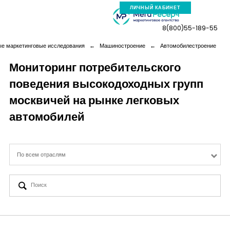
ЛИЧНЫЙ КАБИНЕТ
8(800)55-189-55
ые маркетинговые исследования
←
Машиностроение
←
Автомобилестроение
Мониторинг потребительского
поведения высокодоходных групп
Компания
москвичей на рынке легковых
Услуги
автомобилей
Новая реальность
По всем отраслям
Кейсы
Аналитика