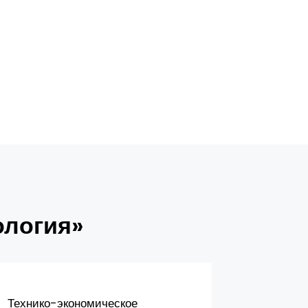
ология»
Технико-экономическое
Типовой 