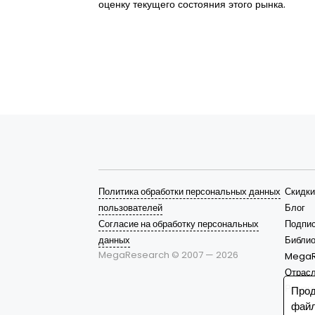
оценку текущего состояния этого рынка.
Политика обработки персональных данных
Скидки
пользователей
Блог
Согласие на обработку персональных
Подпис
данных
Библио
MegaResearch © 2007 —
2026
MegaR
Отрас
Решен
Прод
файл