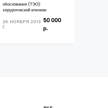
обоснование (ТЭО):
Хирургич
хирургической клиники
17 ДЕК
50 000
Г.
26 НОЯБРЯ 2013
Г.
р.
ВСЕ