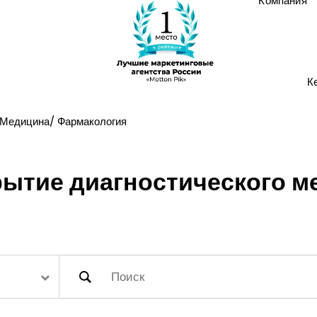
Компания
К
Медицина/ Фармакология
ытие диагностического м