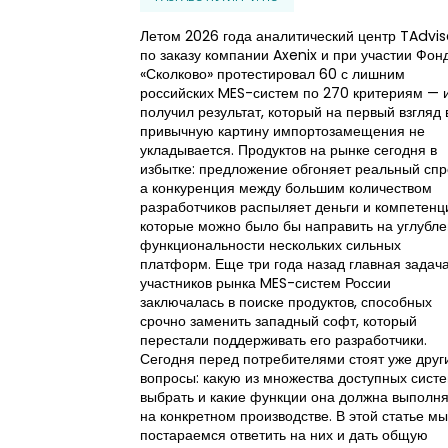
Летом 2026 года аналитический центр TAdvis
по заказу компании Axenix и при участии Фон
«Сколково» протестировал 60 с лишним
российских MES-систем по 270 критериям — 
получил результат, который на первый взгляд 
привычную картину импортозамещения не
укладывается. Продуктов на рынке сегодня в
избытке: предложение обгоняет реальный спр
а конкуренция между большим количеством
разработчиков распыляет деньги и компетенц
которые можно было бы направить на углубл
функциональности нескольких сильных
платформ. Еще три года назад главная задач
участников рынка MES-систем России
заключалась в поиске продуктов, способных
срочно заменить западный софт, который
перестали поддерживать его разработчики.
Сегодня перед потребителями стоят уже друг
вопросы: какую из множества доступных сист
выбрать и какие функции она должна выполня
на конкретном производстве. В этой статье мы
постараемся ответить на них и дать общую