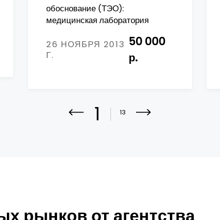
обоснование (ТЭО):
медицинская лаборатория
50 000
26 НОЯБРЯ 2013
Г.
р.
1
13
х рынков от агентства