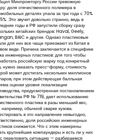
бщил Минпромторгу России тревожную
Рынок искусстве
ру: доля отечественного полимера в
частью новой п
омобильных деталях упала за три года с 70%
бизнеса, при эт
35%. Это звучит довольно странно, ведь в
начинают опере
ледние годы в РФ запустили сборку сразу
экономическую г
кольких китайских брендов: Haval, Geely,
Российские ком
ngan, BAIC и другие. Однако пластиковые
искусственного 
али для них все чаще приезжают из Китая в
повышения эффе
овом виде. Причина заключается в специфике
процессов цифро
ка инженерных пластиков: для того чтобы
внимания сегод
работать российскую марку под конкретный
финансово-орга
л, нужно заказать пресс-форму, стоимость
стоит внедрение
орой может достигать нескольких миллионов
окупаться, каки
ларов, при этом действующая балльная
целесообразно 
тема оценки уровня локализации
и какие компет
изводства, предусмотренная постановлением
получения изме
вительства РФ № 719, дает использованию
Поэтому главное
чественного пластика в разы меньший вес,
промышленного 
, например, обычной сварке кузова.
наборе доступны
естировать в это направление невыгодно,
внедрения.
тветственно, доля российских инженерных
стиков снижается. Что с этим намерены
ать крупнейшие компаундеры и есть ли у них
с переломить ситуацию — разбираемся