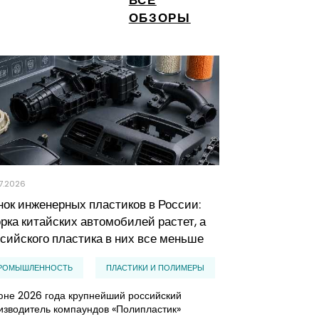
ОБЗОРЫ
7.2026
23.07.2026
ок инженерных пластиков в России:
Российский р
рка китайских автомобилей растет, а
почему побеж
сийского пластика в них все меньше
эффективные 
РОМЫШЛЕННОСТЬ
ПЛАСТИКИ И ПОЛИМЕРЫ
IT, ИНТЕРНЕТ, 
юне 2026 года крупнейший российский
ПРОЧИЕ IT УСЛУ
изводитель компаундов «Полипластик»