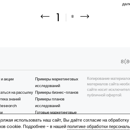
дале
1
8
8(8
Копирование материало
 и акции
Примеры маркетинговых
материалов сайта необх
исследований
сайте носит исключител
аться на рассылку
Примеры бизнес-планов
публичной офертой.
тека знаний
Примеры планов
esearch
исследований
ли
Готовые маркетинговые
ия
исследования
олжая использовать наш сайт, Вы даёте согласие на обработку
Готовые бизнес-планы
ов cookie. Подробнее - в нашей
политике обработки персонал