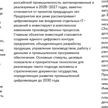
соо
российской промышленности, запланированные и
циф
реализуемые в 2026–2027 годах, заметно
er
авт
отличаются от проектов предыдущих лет.
да
до 
Предприятия все реже рассматривают
пос
цифровизацию как внедрение отдельных IT-
и
нес
решений и инвестируют в комплексное
в
Cha
изменение производственных процессов.
дет
Главным объектом инвестиций становится
гот
создание единого цифрового контура
ос,
рын
предприятия, объединяющего разработку
раз
продукции, управление производством, работу с
ии,
узе
данными и промышленное программное
ение
кот
обеспечение. Основные стимулы, целевые
дол
показатели и приоритетные технологии для
а
сис
реализации такого подхода заложены в
про
стратегических документах государства,
Пра
определяющих развитие промышленной
оте
цифровизации до 2030 года.
чем
ие
Инв
ем
соо
ть
пла
дел
шан