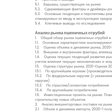
5.1. Барьеры, существующие на рынке
5.2. Сдерживающие факторы и драйверы ро
5.3. Основные тенденции и перспективы разв
планируемых ко вводу в эксплуатацию предпр
5.4. Ключевые выводы по исследованию
Анализ рынка пшеничных отрубей
1. Общий обзор рынка пшеничных отрубей в 
1.1. Основные характеристики анализируемог
1.2. Оценка объема и динамики рынка, 2020
1.3. Внешние и внутренние факторы, влияющ
1.4. Оценка текущих тенденций развития рын
учетом влияния текущих экономических и эпи
1.5. Оценка структуры рынка, 2021-Оценка 2
1.5.1. По крупнейшим игрокам (производител
1.5.2. По федеральным округам (с указание
округам)
1.5.3. По отраслям/сегментам потребления
1.5.4. По крупнейшим потребителям
1.6. Инвестиционные проекты на рынке. Пла
строительству новых объектов
2. Анализ внешнеторговых поставок на рынке
2.1. Объем и динамика импорта, 2020-1 пол