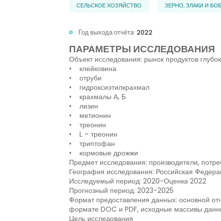
СЕЛЬСКОЕ ХОЗЯЙСТВО
ЗЕРНО, ЗЛАКИ И БО
Год выхода отчёта:
2022
ПАРАМЕТРЫ ИССЛЕДОВАНИЯ
Объект исследования: рынок продуктов глубо
• клейковина
• отруби
• гидроксиэтилкрахмал
• крахмалы А, Б
• лизин
• метионин
• треонин
• L – треонин
• триптофан
• кормовые дрожжи
Предмет исследования: производители, потре
География исследования: Российская Федера
Исследуемый период: 2020-Оценка 2022
Прогнозный период: 2023-2025
Формат предоставления данных: основной отч
формате DOC и PDF, исходные массивы данн
Цель исследования