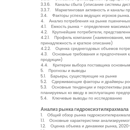
3.3.6. Каналы сбыта (описание системы дист
3.3.7. Маркетинговая активность и каналы п
3.4. Факторы успеха ведущих игроков рынка.
4. Анализ потребления на рынке пшеничных 
4.1. Емкость рынка – определение максимал
4.2. Крупнейшие потребители, представленн
4.2.1. Профиль компании (наименование, ме
принадлежность и краткое описание)
4.2.2. Оценка среднегодовых объемов потре
4.3. Основные требования и предпочтения кл
продукции)
4.4. Критерии выбора поставщика основным
5. Прогнозы и выводы
5.1. Барьеры, существующие на рынке
5.2. Сдерживающие факторы и драйверы ро
5.3. Основные тенденции и перспективы разв
планируемых ко вводу в эксплуатацию предпр
5.4. Ключевые выводы по исследованию
Анализ рынка гидроксиэтилкрахмала
1. Общий обзор рынка гидроксиэтилкрахмала
1.1. Основные характеристики анализируемог
1.2. Оценка объема и динамики рынка, 2020