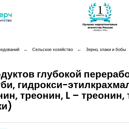
ледований
←
Сельское хозяйство
←
Зерно, злаки и бобы
дуктов глубокой перерабо
уби, гидрокси-этилкрахмал
нин, треонин, L – треонин,
жи)