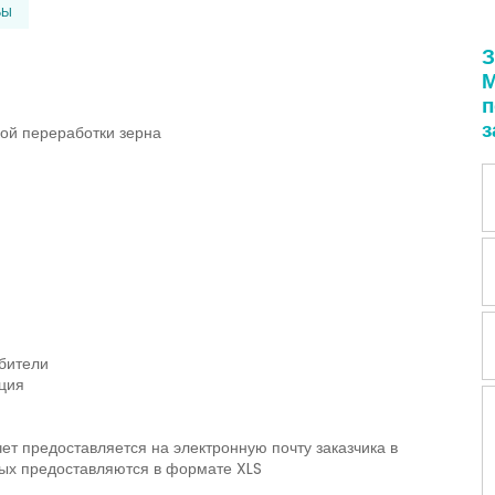
БЫ
З
М
п
з
кой переработки зерна
бители
ция
ет предоставляется на электронную почту заказчика в
ых предоставляются в формате XLS