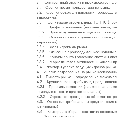
3. Конкурентный анализ и производство на р
3.1. Оценка уровня конкуренции на рынке
3.2. Оценка объема и динамики производств
выражении)
3.3. Крупнейшие игроки рынка, ТОП-10 (прои
3.3.1. Профили компаний (наименование, ме
3.3.2. Производственные мощности по входя
3.3.3. Оценка объема и динамики производс
выражении)
3.3.4. Доля игрока на рынке
3.3.5. Описание производимой клейковины п
3.3.6. Каналы сбыта (описание системы дист
3.3.7. Маркетинговая активность и каналы п
3.4. Факторы успеха ведущих игроков рынка.
4. Анализ потребления на рынке клейковины
4.1. Емкость рынка – определение максимал
4.2. Крупнейшие потребители, представленн
4.2.1. Профиль компании (наименование, ме
принадлежность и краткое описание)
4.2.2. Оценка среднегодовых объемов потре
4.3. Основные требования и предпочтения кл
клейковины)
4.4. Критерии выбора поставщика основным
5. Прогнозы и выводы