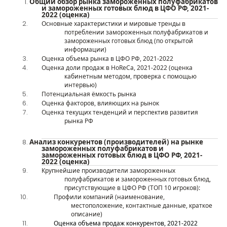
Общий обзор рынка
замороженных полуфабрикатов
и замороженных готовых блюд
в ЦФО РФ
, 20
21
-
202
2 (оценка)
Основные характеристики
и мировые тренды
в
потреблении
замороженных полуфабрикатов и
замороженных готовых
блюд (по открытой
информации)
Оценка объема рынка
в
ЦФО
Р
Ф
,
20
21
-202
2
Оценка доли продаж в HoReCa, 2021-2022 (оценка
кабинетным методом, проверка с помощью
интервью)
Потенциальная ёмкость рынка
Оценка факторов, влияющих на рынок
Оценка текущих тенденций
и
перспекти
в
развития
рынка
РФ
А
нализ
конкурентов
(производителей) на рынке
замороженных полуфабрикатов и
замороженных готовых блюд
в
ЦФО
Р
Ф
, 20
21
-
202
2 (оценка)
Крупнейшие
производители
замороженных
полуфабрикатов и замороженных готовых блюд
,
присутствующие
в ЦФО РФ
(ТОП 1
0
игроков)
:
Профили компаний (наименование,
местоположение, контактные данные, краткое
описание)
Оценка объема продаж конкурентов, 2021
-2022