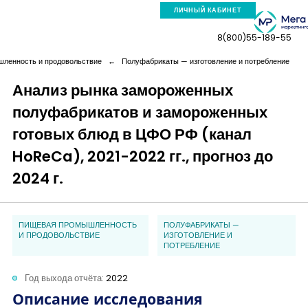
ЛИЧНЫЙ КАБИНЕТ
8(800)55-189-55
ленность и продовольствие
←
Полуфабрикаты — изготовление и потребление
Анализ рынка замороженных
полуфабрикатов и замороженных
Компания
готовых блюд в ЦФО РФ (канал
Услуги
HoReCa), 2021-2022 гг., прогноз до
2024 г.
Новая реальность
ПИЩЕВАЯ ПРОМЫШЛЕННОСТЬ
ПОЛУФАБРИКАТЫ —
Кейсы
И ПРОДОВОЛЬСТВИЕ
ИЗГОТОВЛЕНИЕ И
ПОТРЕБЛЕНИЕ
Аналитика
Год выхода отчёта:
2022
Описание исследования