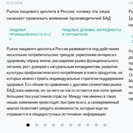
13.07.2026
28
Рынок пищевого цеолита в России: почему эта ниша
Р
начинает привлекать внимание производителей БАД
(
п
ПИЩЕВАЯ
ПИЩЕВЫЕ ДОБАВКИ, ИНГРЕДИЕНТЫ
ПРОМЫШЛЕННОСТЬ И С/
И УЛУЧШИТЕЛИ
Х
Рынок пищевого цеолита в России развивается под действием
Ро
нескольких потребительских трендов: укрепление интереса к
да
здоровому образу жизни, расширение рынка функционального
пр
питания, рост доверия к натуральным ингредиентам, развитие
бы
культуры профилактического потребления и поиск продуктов, на
(3
которых можно строить индивидуальные стратегии поддержания
Ми
здоровья. Его объем по сравнению с другими сегментами рынка
по
БАД пока невелик, из-за чего он часто остается вне поля зрения
вн
большинства участников отрасли. Между тем именно в таких
пр
нишах изменения происходят быстрее всего, а своевременный
анализ позволяет увидеть возможности, которые еще не
отражаются в общедоступных источниках информации.