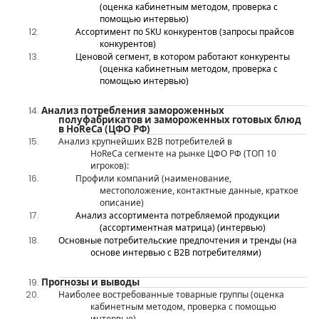
(оценка кабинетным методом, проверка с
помощью интервью)
Ассортимент по SKU конкурентов (запросы прайсов
конкурентов)
Ценовой сегмент, в котором работают конкуренты
(оценка кабинетным методом, проверка с
помощью интервью)
Анализ потребления
замороженных
полуфабрикатов и замороженных готовых блюд
в
HoReCa
(ЦФО
Р
Ф)
Анализ к
рупнейши
х
B
2
B
потребителей в
HoReCa
сегменте
на рынке ЦФО
РФ
(ТОП 1
0
игроков)
:
Профили компаний (наименование,
местоположение, контактные данные, краткое
описание)
Анализ ассортимента потребляемой продукции
(ассортиментная матрица) (интервью)
Основные потребительские предпочтения и тренды (на
основе интервью с
B
2
B
потребителями)
Прогнозы и выводы
Наиболее востребованные товарные группы (оценка
кабинетным методом, проверка с помощью
интервью)