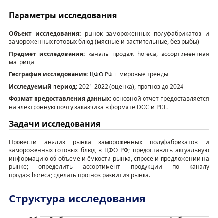
Контакты
Параметры
исследования
Объект исследования:
рынок
замороженны
х
полуфабрикат
ов
и
замороженны
х
готовы
х
блюд
(мясные и растительные, без рыбы)
Предмет
исследования:
каналы продаж
horeca
,
ассортиментная
матрица
География исследования:
ЦФО
РФ
+ мировые
тренды
Исследуемый период:
20
21-2022 (оценка)
, прогноз до 2024
Формат предоставления данных
:
основной отчет предоставляется
на электронную почту заказчика в формате DOC и PDF
.
Задачи
исследования
Провести анализ рынка замороженных полуфабрикатов и
замороженных готовых блюд в ЦФО РФ
;
предоставить актуальную
информацию об объем
е
и ёмкости
рынка,
спрос
е
и предложени
и
на
рынке
;
определить ассортимент продукции по каналу
продаж
horeca
; сделать прогноз
развития
рынка
.
Структура исследования