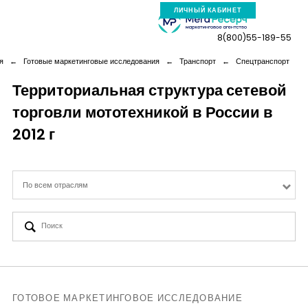
ЛИЧНЫЙ КАБИНЕТ
8(800)55-189-55
я
←
Готовые маркетинговые исследования
←
Транспорт
←
Спецтранспорт
Территориальная структура сетевой
торговли мототехникой в России в
Компания
2012 г
Услуги
По всем отраслям
Новая реальность
Кейсы
Аналитика
ГОТОВОЕ МАРКЕТИНГОВОЕ ИССЛЕДОВАНИЕ