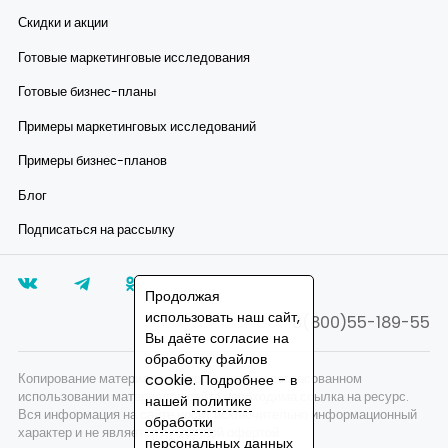
Скидки и акции
Готовые маркетинговые исследования
Готовые бизнес-планы
Примеры маркетинговых исследований
Примеры бизнес-планов
Блог
Подписаться на рассылку
Продолжая
использовать наш сайт,
8(800)55-189-55
Вы даёте согласие на
обработку файлов
Копирование материалов запрещено, при согласованном
cookie. Подробнее - в
использовании материалов сайта необходима ссылка на ресурс.
нашей
политике
Вся информация на сайте носит исключительно информационный
обработки
характер и не является публичной офертой.
персональных данных