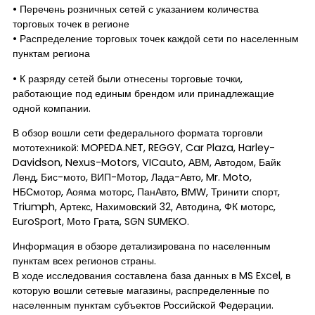
• Перечень розничных сетей с указанием количества
торговых точек в регионе
• Распределение торговых точек каждой сети по населенным
пунктам региона
• К разряду сетей были отнесены торговые точки,
работающие под единым брендом или принадлежащие
одной компании.
В обзор вошли сети федерального формата торговли
мототехникой: MOPEDA.NET, REGGY, Car Plaza, Harley-
Davidson, Nexus-Motors, VICauto, АВМ, Автодом, Байк
Ленд, Бис-мото, ВИП-Мотор, Лада-Авто, Mr. Moto,
НБСмотор, Аояма моторс, ПанАвто, BMW, Тринити спорт,
Triumph, Артекс, Нахимовский 32, Автодина, ФК моторс,
EuroSport, Мото Грата, SGN SUMEKO.
Информация в обзоре детализирована по населенным
пунктам всех регионов страны.
В ходе исследования составлена база данных в MS Excel, в
которую вошли сетевые магазины, распределенные по
населенным пунктам субъектов Российской Федерации.